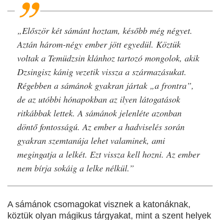
„Először két sámánt hoztam, később még négyet.
Aztán három-négy ember jött egyedül. Köztük
voltak a Temüdzsin klánhoz tartozó mongolok, akik
Dzsingisz kánig vezetik vissza a származásukat.
Régebben a sámánok gyakran jártak „a frontra”,
de az utóbbi hónapokban az ilyen látogatások
ritkábbak lettek. A sámánok jelenléte azonban
döntő fontosságú. Az ember a hadviselés során
gyakran szemtanúja lehet valaminek, ami
megingatja a lelkét. Ezt vissza kell hozni. Az ember
nem bírja sokáig a lelke nélkül.”
A sámánok csomagokat visznek a katonáknak,
köztük olyan mágikus tárgyakat, mint a szent helyek