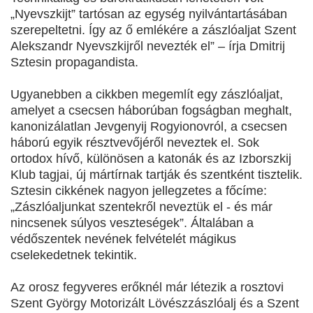
„Nyevszkijt” tartósan az egység nyilvántartásában
szerepeltetni. Így az ő emlékére a zászlóaljat Szent
Alekszandr Nyevszkijről nevezték el” – írja Dmitrij
Sztesin propagandista.
Ugyanebben a cikkben megemlít egy zászlóaljat,
amelyet a csecsen háborúban fogságban meghalt,
kanonizálatlan Jevgenyij Rogyionovról, a csecsen
háború egyik résztvevőjéről neveztek el. Sok
ortodox hívő, különösen a katonák és az Izborszkij
Klub tagjai, új mártírnak tartják és szentként tisztelik.
Sztesin cikkének nagyon jellegzetes a főcíme:
„Zászlóaljunkat szentekről neveztük el - és már
nincsenek súlyos veszteségek”. Általában a
védőszentek nevének felvételét mágikus
cselekedetnek tekintik.
Az orosz fegyveres erőknél már létezik a rosztovi
Szent György Motorizált Lövészzászlóalj és a Szent