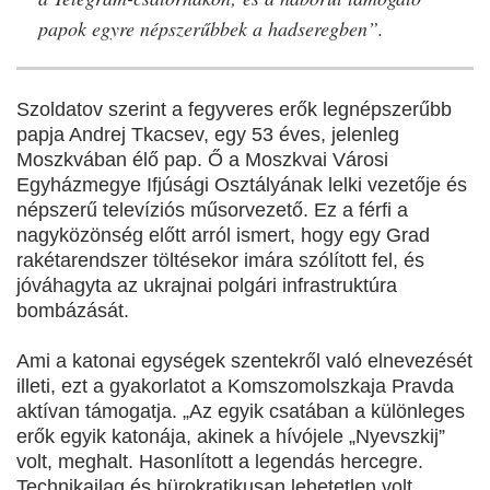
papok egyre népszerűbbek a hadseregben”.
Szoldatov szerint a fegyveres erők legnépszerűbb
papja Andrej Tkacsev, egy 53 éves, jelenleg
Moszkvában élő pap. Ő a Moszkvai Városi
Egyházmegye Ifjúsági Osztályának lelki vezetője és
népszerű televíziós műsorvezető. Ez a férfi a
nagyközönség előtt arról ismert, hogy egy Grad
rakétarendszer töltésekor imára szólított fel, és
jóváhagyta az ukrajnai polgári infrastruktúra
bombázását.
Ami a katonai egységek szentekről való elnevezését
illeti, ezt a gyakorlatot a Komszomolszkaja Pravda
aktívan támogatja. „Az egyik csatában a különleges
erők egyik katonája, akinek a hívójele „Nyevszkij”
volt, meghalt. Hasonlított a legendás hercegre.
Technikailag és bürokratikusan lehetetlen volt