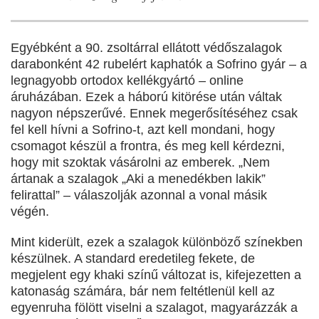
Egyébként a 90. zsoltárral ellátott védőszalagok
darabonként 42 rubelért kaphatók a Sofrino gyár – a
legnagyobb ortodox kellékgyártó – online
áruházában. Ezek a háború kitörése után váltak
nagyon népszerűvé. Ennek megerősítéséhez csak
fel kell hívni a Sofrino-t, azt kell mondani, hogy
csomagot készül a frontra, és meg kell kérdezni,
hogy mit szoktak vásárolni az emberek. „Nem
ártanak a szalagok „Aki a menedékben lakik”
felirattal” – válaszolják azonnal a vonal másik
végén.
Mint kiderült, ezek a szalagok különböző színekben
készülnek. A standard eredetileg fekete, de
megjelent egy khaki színű változat is, kifejezetten a
katonaság számára, bár nem feltétlenül kell az
egyenruha fölött viselni a szalagot, magyarázzák a