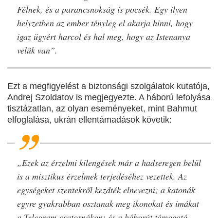
Félnek, és a parancsnokság is pocsék. Egy ilyen
helyzetben az ember tényleg el akarja hinni, hogy
igaz ügyért harcol és hal meg, hogy az Istenanya
velük van”.
Ezt a megfigyelést a biztonsági szolgálatok kutatója,
Andrej Szoldatov is megjegyezte. A háború lefolyása
tisztázatlan, az olyan eseményeket, mint Bahmut
elfoglalása, ukrán ellentámadások követik:
„Ezek az érzelmi kilengések már a hadseregen belül
is a misztikus érzelmek terjedéséhez vezettek. Az
egységeket szentekről kezdték elnevezni; a katonák
egyre gyakrabban osztanak meg ikonokat és imákat
a Telegram-csatornákon; és a háborút támogató