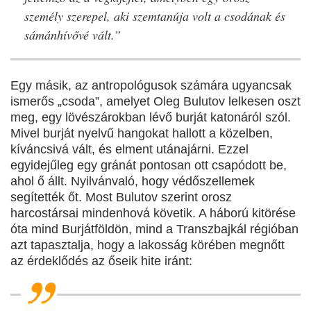
személy szerepel, aki szemtanúja volt a csodának és
sámánhívővé vált.”
Egy másik, az antropológusok számára ugyancsak
ismerős „csoda”, amelyet Oleg Bulutov lelkesen oszt
meg, egy lövészárokban lévő burját katonáról szól.
Mivel burját nyelvű hangokat hallott a közelben,
kíváncsivá vált, és elment utánajárni. Ezzel
egyidejűleg egy gránát pontosan ott csapódott be,
ahol ő állt. Nyilvánvaló, hogy védőszellemek
segítették őt. Most Bulutov szerint orosz
harcostársai mindenhová követik. A háború kitörése
óta mind Burjátföldön, mind a Transzbajkál régióban
azt tapasztalja, hogy a lakosság körében megnőtt
az érdeklődés az őseik hite iránt: