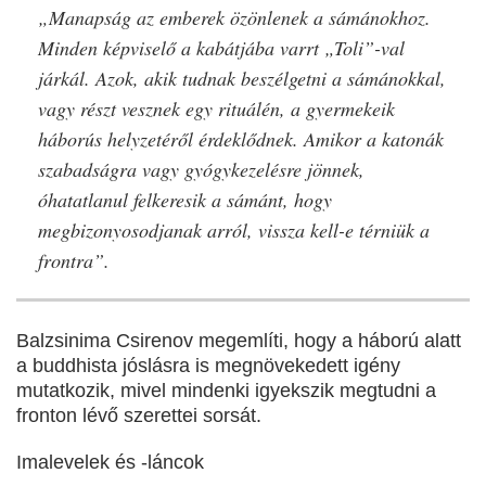
„Manapság az emberek özönlenek a sámánokhoz.
Minden képviselő a kabátjába varrt „Toli”-val
járkál. Azok, akik tudnak beszélgetni a sámánokkal,
vagy részt vesznek egy rituálén, a gyermekeik
háborús helyzetéről érdeklődnek. Amikor a katonák
szabadságra vagy gyógykezelésre jönnek,
óhatatlanul felkeresik a sámánt, hogy
megbizonyosodjanak arról, vissza kell-e térniük a
frontra”.
Balzsinima Csirenov megemlíti, hogy a háború alatt
a buddhista jóslásra is megnövekedett igény
mutatkozik, mivel mindenki igyekszik megtudni a
fronton lévő szerettei sorsát.
Imalevelek és -láncok