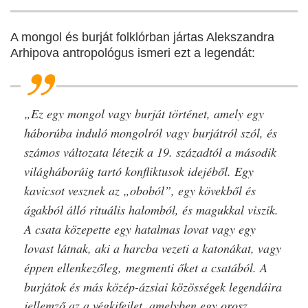
A mongol és burját folklórban jártas Alekszandra
Arhipova antropológus ismeri ezt a legendát:
„Ez egy mongol vagy burját történet, amely egy
háborúba induló mongolról vagy burjátról szól, és
számos változata létezik a 19. századtól a második
világháborúig tartó konfliktusok idejéből. Egy
kavicsot vesznek az „oboból”, egy kövekből és
ágakból álló rituális halomból, és magukkal viszik.
A csata közepette egy hatalmas lovat vagy egy
lovast látnak, aki a harcba vezeti a katonákat, vagy
éppen ellenkezőleg,
megmenti őket a csatából. A
burjátok és más közép-ázsiai közösségek legendáira
jellemző az a végkifejlet, amelyben egy orosz