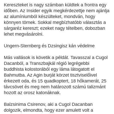
Kereszteket is nagy számban küldtek a frontra egy
időben. Az Insider egyik megkérdezettje nem ajánlja
az alumíniumból készülteket, mondván, hogy
könnyen törnek. Sokkal megbízhatóbb választás a
sárgaréz kereszt; ezeket nagy tételben, dobozban
lehet megvásárolni.
Ungern-Sternberg és Dzsingisz kán védelme
Más vallások is követik a példát. Tavasszal a Cugol
Dacanból, a Transzbajkál régió legrégebbi
buddhista kolostorából egy láma látogatott el
Bahmutba. Az Agin burját körzet tisztviselőivel
érkezett oda, és 15 quadkoptert, 18 hőkamerát, 25
távcsövet és meg nem határozott számú talizmánt
hozott az orosz katonáknak.
Balzsinima Csirenov, aki a Cugol Dacanban
dolgozik, elmondta, hogy ezer amulett volt a