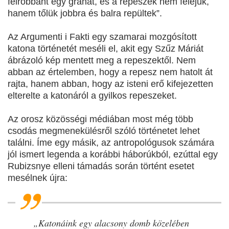
felrobbant egy gránát, és a repeszek nem feléjük,
hanem tőlük jobbra és balra repültek”.
Az Argumenti i Fakti egy szamarai mozgósított
katona történetét meséli el, akit egy Szűz Máriát
ábrázoló kép mentett meg a repeszektől. Nem
abban az értelemben, hogy a repesz nem hatolt át
rajta, hanem abban, hogy az isteni erő kifejezetten
elterelte a katonáról a gyilkos repeszeket.
Az orosz közösségi médiában most még több
csodás megmenekülésről szóló történetet lehet
találni. Íme egy másik, az antropológusok számára
jól ismert legenda a korábbi háborúkból, ezúttal egy
Rubizsnye elleni támadás során történt esetet
mesélnek újra:
„Katonáink egy alacsony domb közelében