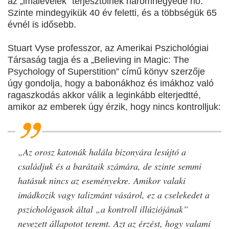
az „imalevelek” terjesztőinek háromnegyede nő.
Szinte mindegyikük 40 év feletti, és a többségük 65
évnél is idősebb.
Stuart Vyse professzor, az Amerikai Pszichológiai
Társaság tagja és a „Believing in Magic: The
Psychology of Superstition” című könyv szerzője
úgy gondolja, hogy a babonákhoz és imákhoz való
ragaszkodás akkor válik a leginkább elterjedtté,
amikor az emberek úgy érzik, hogy nincs kontrolljuk:
„Az orosz katonák halála bizonyára lesújtó a
családjuk és a barátaik számára, de szinte semmi
hatásuk nincs az eseményekre. Amikor valaki
imádkozik vagy talizmánt vásárol, ez a cselekedet a
pszichológusok által „a kontroll illúziójának”
nevezett állapotot teremt. Azt az érzést, hogy valami