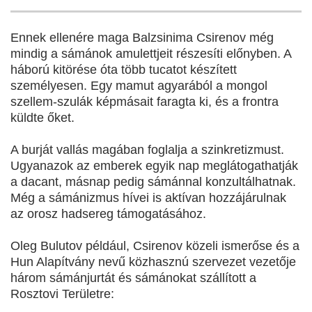
Ennek ellenére maga Balzsinima Csirenov még
mindig a sámánok amulettjeit részesíti előnyben. A
háború kitörése óta több tucatot készített
személyesen. Egy mamut agyarából a mongol
szellem-szulák képmásait faragta ki, és a frontra
küldte őket.
A burját vallás magában foglalja a szinkretizmust.
Ugyanazok az emberek egyik nap meglátogathatják
a dacant, másnap pedig sámánnal konzultálhatnak.
Még a sámánizmus hívei is aktívan hozzájárulnak
az orosz hadsereg támogatásához.
Oleg Bulutov például, Csirenov közeli ismerőse és a
Hun Alapítvány nevű közhasznú szervezet vezetője
három sámánjurtát és sámánokat szállított a
Rosztovi Területre: