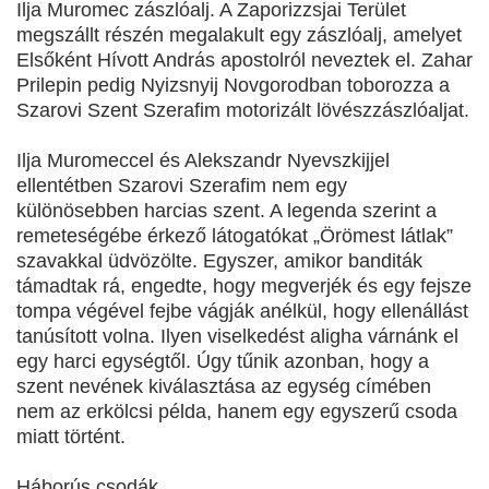
Ilja Muromec zászlóalj. A Zaporizzsjai Terület
megszállt részén megalakult egy zászlóalj, amelyet
Elsőként Hívott András apostolról neveztek el. Zahar
Prilepin pedig Nyizsnyij Novgorodban toborozza a
Szarovi Szent Szerafim motorizált lövészzászlóaljat.
Ilja Muromeccel és Alekszandr Nyevszkijjel
ellentétben Szarovi Szerafim nem egy
különösebben harcias szent. A legenda szerint a
remeteségébe érkező látogatókat „Örömest látlak”
szavakkal üdvözölte. Egyszer, amikor banditák
támadtak rá, engedte, hogy megverjék és egy fejsze
tompa végével fejbe vágják anélkül, hogy ellenállást
tanúsított volna. Ilyen viselkedést aligha várnánk el
egy harci egységtől. Úgy tűnik azonban, hogy a
szent nevének kiválasztása az egység címében
nem az erkölcsi példa, hanem egy egyszerű csoda
miatt történt.
Háborús csodák