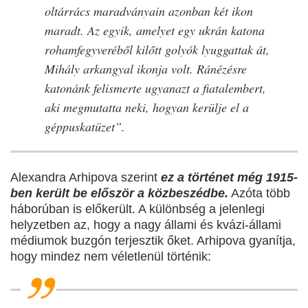
oltárrács maradványain azonban két ikon
maradt. Az egyik, amelyet egy ukrán katona
rohamfegyveréből kilőtt golyók lyuggattak át,
Mihály arkangyal ikonja volt. Ránézésre
katonánk felismerte ugyanazt a fiatalembert,
aki megmutatta neki, hogyan kerülje el a
géppuskatüzet”.
Alexandra Arhipova szerint
ez a történet még 1915-
ben került be először a közbeszédbe.
Azóta több
háborúban is előkerült. A különbség a jelenlegi
helyzetben az, hogy a nagy állami és kvázi-állami
médiumok buzgón terjesztik őket. Arhipova gyanítja,
hogy mindez nem véletlenül történik: