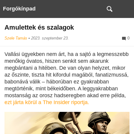
Forgókínpad
Amulettek és szalagok
Szele Tamás
•
2023. szeptember 23.
0
Vallási ügyekben nem árt, ha a sajtó a legmesszebb
menőkig óvatos, hiszen senkit sem akarunk
megbántani a hitében. De van olyan helyzet, mikor
az őszinte, tiszta hit kifordul magából, fanatizmussá,
babonává válik – háborúban ez gyakrabban
megtörténik, mint békeidőben. A leggyakrabban
mostanság az orosz hadseregben akad erre példa,
ezt járta körül a The Insider riportja.