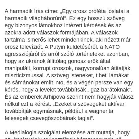
A harmadik írás címe: „Egy orosz próféta jóslatai a
harmadik világháborúról”. Ez egy hosszú szöveg
egy bizonyos látnokhoz intézett kérdések és az
azokra adott válaszok formájában. A válaszok
tartalma ismerős lehet mindenkinek, aki nézett már
orosz televíziót. A Putyin küldetéséről, a NATO
agressziójáról és arról szóló történeteket azonban,
hogy az ukránok állítólag gonosz erők által
manipulált, korrupt oroszok, nagyvonalúan átitatják
miszticizmussal. A szöveg isteneket, tibeti lámákat
és sámánokat említ. No, és a végén persze van egy
kérés, hogy a levelet továbbítsák „igaz barátoknak”.
És az emberek Arhipova szerint nem hagyják válasz
nélkül ezt a kérést: „Ezeket a szövegeket aktívan
továbbítják egymásnak, például a wagnerita
feleségek csevegőszobáinak tagjai”.
A Medialogia szolgálat elemzése azt mutatja, hogy