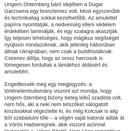
Ungern-Shternberg báró idejében a Dugar
Garzsama egy bronzlemez volt. Most egyszerűbb
és technikailag sokkal kezelhetőbb. Az amulettet
papírra nyomtatják, a nedvesség elleni védelem
érdekében laminálják, és egy szalagra akasztják.
Így teljesen lehetséges, hogy mágikus segítséget
nyújtson mindazoknak, akik jelenleg háborúban
állnak Ukrajnában, nem csak a buddhistáknak.
Csirenov állítja, hogy az orosz harcosok is
tömegesen fordultak a lámákhoz áldásért és
amulettért.
Engedtessék meg egy megjegyzés: a
történelemtudomány viszont azt mondja, hogy
Ungern-Sternberg bizony beteg lelkű szadista volt,
nem hős, aki a neki nem tetszőket válogatott
kínzásokkal végeztette ki, és még Kolcsak is alig
bírt szabadulni tőle – a végén saját katonái adták át
a Vörös Hadseregnek, akik viszont azonnal