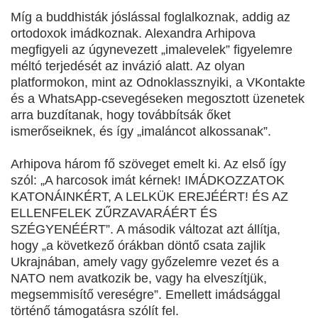
Míg a buddhisták jóslással foglalkoznak, addig az
ortodoxok imádkoznak. Alexandra Arhipova
megfigyeli az úgynevezett „imalevelek” figyelemre
méltó terjedését az invázió alatt. Az olyan
platformokon, mint az Odnoklassznyiki, a VKontakte
és a WhatsApp-csevegéseken megosztott üzenetek
arra buzdítanak, hogy továbbítsák őket
ismerőseiknek, és így „imaláncot alkossanak”.
Arhipova három fő szöveget emelt ki. Az első így
szól: „A harcosok imát kérnek! IMÁDKOZZATOK
KATONÁINKÉRT, A LELKÜK EREJÉÉRT! ÉS AZ
ELLENFELEK ZŰRZAVARÁÉRT ÉS
SZÉGYENÉÉRT”. A második változat azt állítja,
hogy „a következő órákban döntő csata zajlik
Ukrajnában, amely vagy győzelemre vezet és a
NATO nem avatkozik be, vagy ha elveszítjük,
megsemmisítő vereségre”. Emellett imádsággal
történő támogatásra szólít fel.