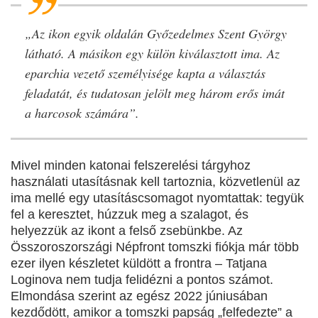
„Az ikon egyik oldalán Győzedelmes Szent György
látható. A másikon egy külön kiválasztott ima. Az
eparchia vezető személyisége kapta a választás
feladatát, és tudatosan jelölt meg három erős imát
a harcosok számára”.
Mivel minden katonai felszerelési tárgyhoz
használati utasításnak kell tartoznia, közvetlenül az
ima mellé egy utasításcsomagot nyomtattak: tegyük
fel a keresztet, húzzuk meg a szalagot, és
helyezzük az ikont a felső zsebünkbe. Az
Összoroszországi Népfront tomszki fiókja már több
ezer ilyen készletet küldött a frontra – Tatjana
Loginova nem tudja felidézni a pontos számot.
Elmondása szerint az egész 2022 júniusában
kezdődött, amikor a tomszki papság „felfedezte” a