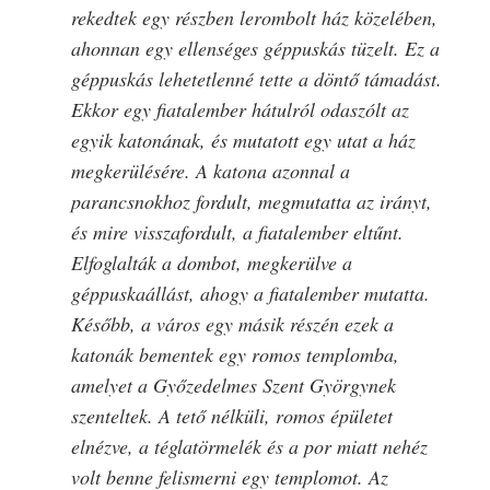
rekedtek egy részben lerombolt ház közelében,
ahonnan egy ellenséges géppuskás tüzelt. Ez a
géppuskás lehetetlenné tette a döntő támadást.
Ekkor egy fiatalember hátulról odaszólt az
egyik katonának, és mutatott egy utat a ház
megkerülésére. A katona azonnal a
parancsnokhoz fordult, megmutatta az irányt,
és mire visszafordult, a fiatalember eltűnt.
Elfoglalták a dombot, megkerülve a
géppuskaállást, ahogy a fiatalember mutatta.
Később, a város egy másik részén ezek a
katonák bementek egy romos templomba,
amelyet a Győzedelmes Szent Györgynek
szenteltek. A tető nélküli, romos épületet
elnézve, a téglatörmelék és a por miatt nehéz
volt benne felismerni egy templomot. Az