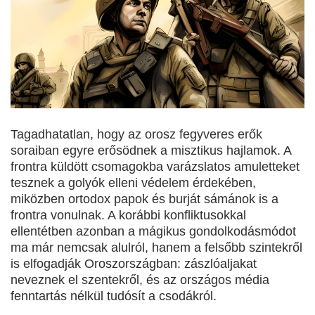
Tagadhatatlan, hogy az orosz fegyveres erők
soraiban egyre erősödnek a misztikus hajlamok. A
frontra küldött csomagokba varázslatos amuletteket
tesznek a golyók elleni védelem érdekében,
miközben ortodox papok és burját sámánok is a
frontra vonulnak. A korábbi konfliktusokkal
ellentétben azonban a mágikus gondolkodásmódot
ma már nemcsak alulról, hanem a felsőbb szintekről
is elfogadják Oroszországban: zászlóaljakat
neveznek el szentekről, és az országos média
fenntartás nélkül tudósít a csodákról.