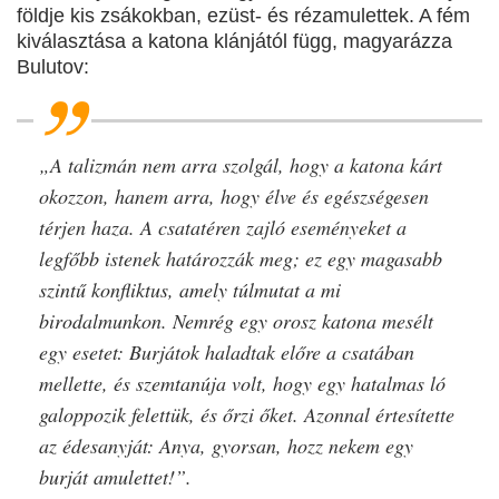
földje kis zsákokban, ezüst- és rézamulettek. A fém
kiválasztása a katona klánjától függ, magyarázza
Bulutov:
„A talizmán nem arra szolgál, hogy a katona kárt
okozzon, hanem arra, hogy élve és egészségesen
térjen haza. A csatatéren zajló eseményeket a
legfőbb istenek határozzák meg; ez egy magasabb
szintű konfliktus, amely túlmutat a mi
birodalmunkon. Nemrég egy orosz katona mesélt
egy esetet: Burjátok haladtak előre a csatában
mellette, és szemtanúja volt, hogy egy hatalmas ló
galoppozik felettük, és őrzi őket. Azonnal értesítette
az édesanyját: Anya, gyorsan, hozz nekem egy
burját amulettet!”.