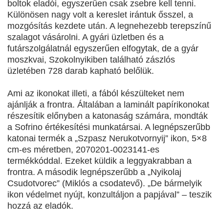
boltok eladói, egyszerűen csak zsebre kell tenni.
Különösen nagy volt a kereslet irántuk ősszel, a
mozgósítás kezdete után. A legnehezebb terepszínű
szalagot vásárolni. A gyári üzletben és a
futárszolgálatnál egyszerűen elfogytak, de a gyár
moszkvai, Szokolnyikiben található zászlós
üzletében 728 darab kapható belőlük.
Ami az ikonokat illeti, a fából készülteket nem
ajánlják a frontra. Általában a laminált papírikonokat
részesítik előnyben a katonaság számára, mondták
a Sofrino értékesítési munkatársai. A legnépszerűbb
katonai termék a „Szpasz Nerukotvornyij” ikon, 5×8
cm-es méretben, 2070201-0023141-es
termékkóddal. Ezeket küldik a leggyakrabban a
frontra. A második legnépszerűbb a „Nyikolaj
Csudotvorec” (Miklós a csodatevő). „De bármelyik
ikon védelmet nyújt, konzultáljon a papjával” – teszik
hozzá az eladók.