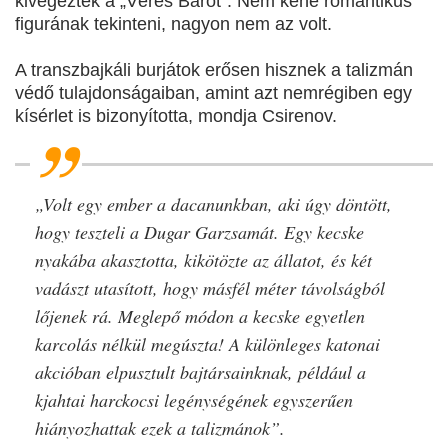
kivégezték a „Véres Bárót”. Nem kéne romantikus
figurának tekinteni, nagyon nem az volt.
A transzbajkáli burjátok erősen hisznek a talizmán
védő tulajdonságaiban, amint azt nemrégiben egy
kísérlet is bizonyította, mondja Csirenov.
„Volt egy ember a dacanunkban, aki úgy döntött,
hogy teszteli a Dugar Garzsamát. Egy kecske
nyakába akasztotta, kikötözte az állatot, és két
vadászt utasított, hogy másfél méter távolságból
lőjenek rá. Meglepő módon a kecske egyetlen
karcolás nélkül megúszta! A különleges katonai
akcióban elpusztult bajtársainknak, például a
kjahtai harckocsi legénységének egyszerűen
hiányozhattak ezek a talizmánok”.