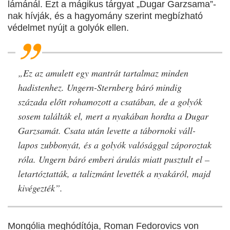
lámánál. Ezt a mágikus tárgyat „Dugar Garzsama”-
nak hívják, és a hagyomány szerint megbízható
védelmet nyújt a golyók ellen.
„Ez az amulett egy mantrát tartalmaz minden
hadistenhez. Ungern-Sternberg báró mindig
százada előtt rohamozott a csatában, de a golyók
sosem találták el, mert a nyakában hordta a Dugar
Garzsamát. Csata után levette a tábornoki váll-
lapos zubbonyát, és a golyók valósággal záporoztak
róla. Ungern báró emberi árulás miatt pusztult el –
letartóztatták, a talizmánt levették a nyakáról, majd
kivégezték”.
Mongólia meghódítója, Roman Fedorovics von