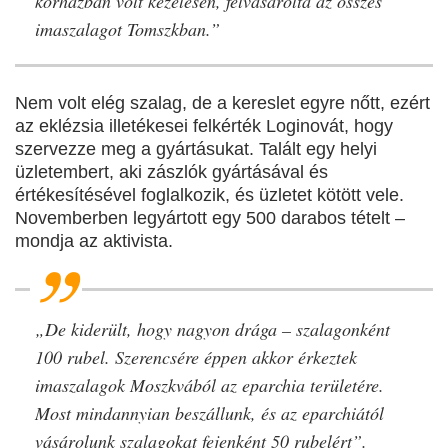
kórházban volt kezelésen, felvásárolta az összes
imaszalagot Tomszkban.”
Nem volt elég szalag, de a kereslet egyre nőtt, ezért
az eklézsia illetékesei felkérték Loginovát, hogy
szervezze meg a gyártásukat. Talált egy helyi
üzletembert, aki zászlók gyártásával és
értékesítésével foglalkozik, és üzletet kötött vele.
Novemberben legyártott egy 500 darabos tételt –
mondja az aktivista.
„De kiderült, hogy nagyon drága – szalagonként
100 rubel. Szerencsére éppen akkor érkeztek
imaszalagok Moszkvából az eparchia területére.
Most mindannyian beszállunk, és az eparchiától
vásárolunk szalagokat fejenként 50 rubelért”.