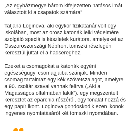
„Az egyházmegye három kifejezetten hatásos imát
választott ki a csapatok számára”
Tatjana Loginova, aki egykor fizikatanár volt egy
iskolában, most az orosz katonák lelki védelmére
szolgáló speciális készletek kurátora, amelyeket az
Összoroszországi Népfront tomszki részlegén
keresztül juttat el a hadsereghez.
Ezeket a csomagokat a katonák egyéni
egészségügyi csomagjaiba szánják. Minden
csomag tartalmaz egy kék szövetszalagot, amelyre
a 90. zsoltár szavai vannak felírva („Aki a
Magasságos oltalmában lakik”), egy megszentelt
keresztet az eparchia részéről, egy fonalat hozzá és
egy papír ikont. Loginova gondoskodik ezen ikonok
ingyenes nyomtatásáról két tomszki nyomdában.