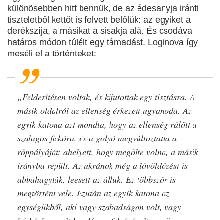
különösebben hitt bennük, de az édesanyja iránti
tiszteletből kettőt is felvett belőlük: az egyiket a
derékszíja, a másikat a sisakja alá. És csodával
határos módon túlélt egy támadást. Loginova így
meséli el a történteket:
„Felderítésen voltak, és kijutottak egy tisztásra. A
másik oldalról az ellenség érkezett ugyanoda. Az
egyik katona azt mondta, hogy az ellenség rálőtt a
szalagos fickóra, és a golyó megváltoztatta a
röppályáját: ahelyett, hogy megölte volna, a másik
irányba repült. Az ukránok még a lövöldözést is
abbahagyták, leesett az álluk. Ez többször is
megtörtént vele. Ezután az egyik katona az
egységükből, aki vagy szabadságon volt, vagy