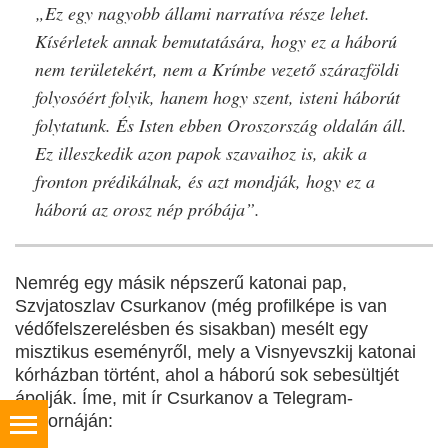
„Ez egy nagyobb állami narratíva része lehet.
Kísérletek annak bemutatására, hogy ez a háború
nem területekért, nem a Krímbe vezető szárazföldi
folyosóért folyik, hanem hogy szent, isteni háborút
folytatunk. És Isten ebben Oroszország oldalán áll.
Ez illeszkedik azon papok szavaihoz is, akik a
fronton prédikálnak, és azt mondják, hogy ez a
háború az orosz nép próbája”.
Nemrég egy másik népszerű katonai pap,
Szvjatoszlav Csurkanov (még profilképe is van
védőfelszerelésben és sisakban) mesélt egy
misztikus eseményről, mely a Visnyevszkij katonai
kórházban történt, ahol a háború sok sebesültjét
ápolják. Íme, mit ír Csurkanov a Telegram-
csatornáján: