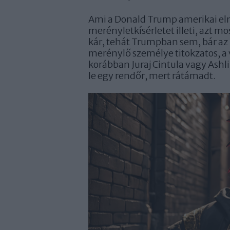
Ami a Donald Trump amerikai elnök
merényletkísérletet illeti, azt m
kár, tehát Trumpban sem, bár az 
merénylő személye titokzatos, a 
korábban Juraj Cintula vagy Ashli 
le egy rendőr, mert rátámadt.