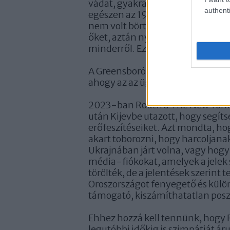
vádat, gyakran gépjármű-vezeté
authenti
egészen az 1980-as évek elejéig 
nem volt börtönben, Fulk azt mon
őket, aztán nyilván a bírósági re
minderről. Ez néha elég frusztrál
A Greensborói Rendőrkapitányság
ahogy az az ügyvéd sem, aki Rout
2023-ban Routh a The New York 
után Kijevbe utazott, hogy segít
erőfeszítéseiket. Azt mondta, ho
akart toborozni, hogy harcoljana
Ukrajnában járt volna, vagy hogy 
média-fiókokat, amelyek a jelek s
törölték, de a jelentések szerint
Oroszországot fenyegető és külön
támogató, kiszámíthatatlan posz
Ehhez hozzá kell tennünk, hogy
legutóbbi időkig is szimpátiát áru