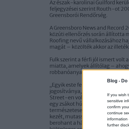
Az észak-karolinai Guilford kerül
feljegyzései szerint Routh-ot 20
Greensborói Rendőrség.
A Greensboro News and Record 20
közúti ellenőrzés során állított
Roofing nevű vállalkozásához haj
magát – közölték akkor az illeté
Fulk szerint a férfi jól ismert vol
miatta, amelyek állítólag – ahog
robbanóanyagokkal kapcsolatosa
Blog -
Do 
Egyik este felismertem őt a já
„
jogosítványa, ezért megállította
If you wish 
Street-en volt Greensboróban. M
sensitive in
egy zsákot húzott ki az ülés köze
confirm you
természetesen elővettem a fegyv
continue se
kezét, mutassa a kezét!”. Erre ő g
information 
berohant a házba, ahol a vállalko
further disc