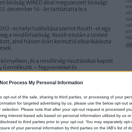
sze
eti bíróság WIRED által megszerzett bírósági
mel
02. december 16-án tartóztatta le a
elő
tud
val
02-es helyi tudósítása szerint Routh-ot egy
am
a meg a rendőrhatóság. Routh ezután a United
Ill
tott, ahol három órán keresztül elbarikádozta
al
kesek.
t a környéken, és a rendőrség riasztásokat kapott
y ő emlékszik – fegyverekkel és
k voltak.
Ar
Not Process My Personal Information
rművében” – mondja. „Tudtam, hogy nincs
202
m a tetőfedő műhelye előtt, ami korábban a Lee
202
to opt-out of the sale, sharing to third parties, or processing of your per
egállt, és ahogy közeledtem a teherautójához,
202
formation for targeted advertising by us, please use the below opt-out s
péről, majd megláttam nála egy pisztolyt. Így
20
r selection. Please note that after your opt-out request is processed y
eremet, és elkezdtem kiabálni: „Hé! Mutassa a
202
eing interest-based ads based on personal information utilized by us or
202
yakorlatilag behajtott a kocsifelhajtójára, és
disclosed to third parties prior to your opt-out. You may separately opt-
202
zás is működött. Szóval végül kihívtuk a
losure of your personal information by third parties on the IAB’s list of
202