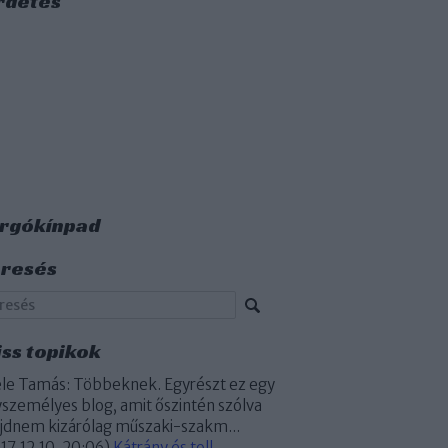
rdetés
rgókínpad
resés
iss topikok
le Tamás:
Többeknek. Egyrészt ez egy
személyes blog, amit őszintén szólva
dnem kizárólag műszaki-szakm...
17.12.10. 20:06
)
Kátrány és toll