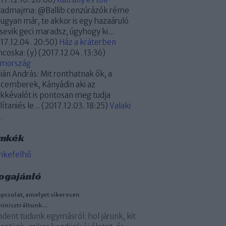
yadmajma:
@Ballib cenzúrázók réme
 ugyan már, te akkor is egy hazaáruló
sevik geci maradsz, úgyhogy ki...
17.12.04. 20:50
)
Ház a kráterben
ncoska:
(y)
(
2017.12.04. 13:36
)
omország
ián András:
Mit ronthatnak ők, a
cemberek, Kányádin aki az
kkévalót is pontosan meg tudja
lítaniés le...
(
2017.12.03. 18:25
)
Valaki
..
mkék
mkefelhő
ogajánló
apcsolat, amelyet sikeresen
inisztráltunk…
dent tudunk egymásról: hol járunk, kit