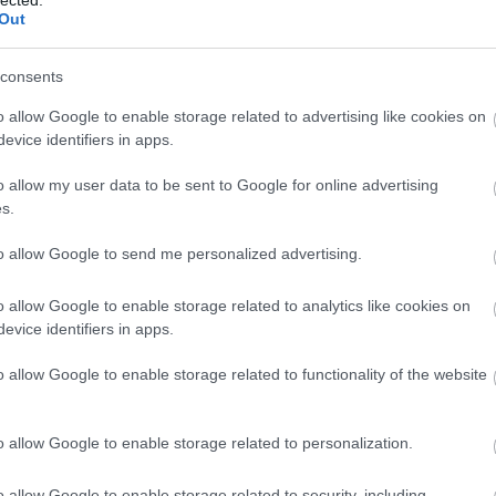
y szemtanú lefényképezte az autót és a
Out
aw, Palm Beach megye seriffje vasárnapi
 ezek az információink” – mondta Bradshaw. „A
consents
kiadta a rendszámtábla-leolvasóknak, és
művet az I–95-ös autópályán”. Routh-t nem
o allow Google to enable storage related to advertising like cookies on
evice identifiers in apps.
olytatnak „a Trump elleni
o allow my user data to be sent to Google for online advertising
n. Ez a második merényletkísérlet a volt
s.
történt a pennsylvaniai Butlerben.
to allow Google to send me personalized advertising.
ebb az életem elleni újabb merénylet után” –
mailben a feltételezett merényletkísérlet
o allow Google to enable storage related to analytics like cookies on
evice identifiers in apps.
i. Soha nem fogom feladni. SOHA NEM FOGOM
o allow Google to enable storage related to functionality of the website
 arról, hogy fegyveres összetűzésekbe
n voltam az egyetlen, aki patthelyzetbe
o allow Google to enable storage related to personalization.
dig tudtuk, hogy fegyverei vannak.” A
ések szerint Routh ellen több tucatszor emeltek
o allow Google to enable storage related to security, including