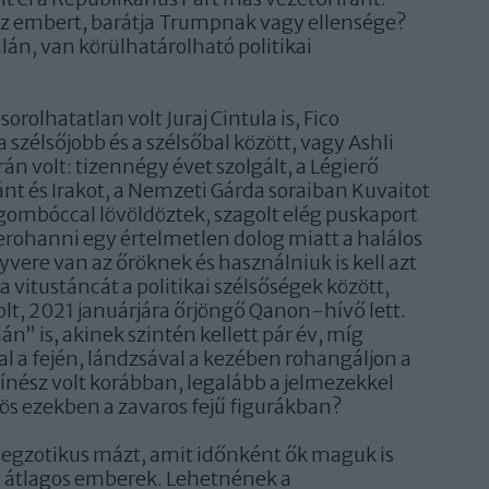
z embert, barátja Trumpnak vagy ellensége?
alán, van körülhatárolható politikai
rolhatatlan volt Juraj Cintula is, Fico
 szélsőjobb és a szélsőbal között, vagy Ashli
n volt: tizennégy évet szolgált, a Légierő
t és Irakot, a Nemzeti Gárda soraiban Kuvaitot
sgombóccal lövöldöztek, szagolt elég puskaport
lerohanni egy értelmetlen dolog miatt a halálos
yvere van az őröknek és használniuk is kell azt
a vitustáncát a politikai szélsőségek között,
lt, 2021 januárjára őrjöngő Qanon-hívő lett.
” is, akinek szintén kellett pár év, míg
al a fején, lándzsával a kezében rohangáljon a
nész volt korábban, legalább a jelmezekkel
zös ezekben a zavaros fejű figurákban?
z egzotikus mázt, amit időnként ők maguk is
n átlagos emberek. Lehetnének a