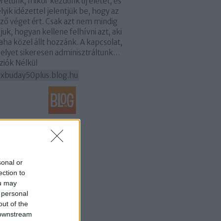
retünk, mikor kezdünk új életet, és
yik idézettel jelentjük be, hogy az
ző véget ért. Csak azt nem mindig
juk, hogyan kellene felhívni azt, aki
aha közel állt hozzánk. A kapcsolat,
elyet sikeresen adminisztráltunk…
úziók Nélkül
exbuday50plus.blog.hu
chívum
6 augusztus
(
6
)
6 július
(
31
)
sonal or
6 június
(
30
)
ection to
26 május
(
31
)
ou may
6 április
(
30
)
 personal
6 március
(
31
)
out of the
6 február
(
28
)
 downstream
6 január
(
30
)