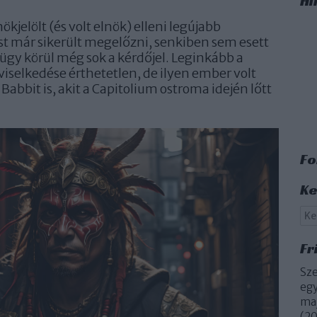
Hi
jelölt (és volt elnök) elleni legújabb
ost már sikerült megelőzni, senkiben sem esett
ügy körül még sok a kérdőjel. Leginkább a
viselkedése érthetetlen, de ilyen ember volt
Babbit is, akit a Capitolium ostroma idején lőtt
Fo
Ke
Fr
Sze
egy
maj
(
20