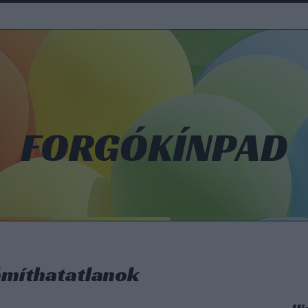
FORGÓKÍNPAD
ámíthatatlanok