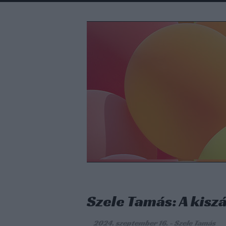
Szele Tamás: A kisz
2024. szeptember 16.
-
Szele Tamás