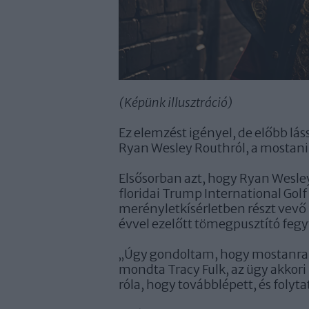
(Képünk illusztráció)
Ez elemzést igényel, de előbb lá
Ryan Wesley Routhról, a mostani
Elsősorban azt, hogy Ryan Wesley
floridai Trump International Gol
merényletkísérletben részt vevő
évvel ezelőtt tömegpusztító fegy
Úgy gondoltam, hogy mostanra
„
mondta Tracy Fulk, az ügy akkor
róla, hogy továbblépett, és folyta