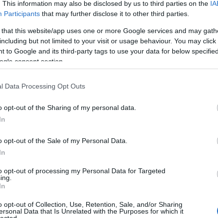
órán keresztül komoly patthelyzetben voltunk,
. This information may also be disclosed by us to third parties on the
IA
20
ták.”
Participants
that may further disclose it to other third parties.
20
20
 that this website/app uses one or more Google services and may gath
y birtoklásával vádolták, amelyet a bírósági
20
including but not limited to your visit or usage behaviour. You may click 
rként emlegetnek (mármint az Egyesült
To
 to Google and its third-party tags to use your data for below specifi
sik). A Greensboro News and Record szerint
ogle consent section.
l, valamint érvényes jogosítvány nélküli
F
kkel szembeni ellenállással, azok
l is vádolták.
RSS
l Data Processing Opt Outs
be
ljesen világos, Routh bűnösnek vallotta magát
At
o opt-out of the Sharing of my personal data.
be
In
p golfozás közben. A rendfenntartó erők
o opt-out of the Sale of my Personal Data.
 Secret Service egyik ügynöke meglátta a pálya
Eg
In
, és a fenyegetőre célozva legalább négy lövést
ágos, hogy a fegyveres viszont adott-e le lövést.
to opt-out of processing my Personal Data for Targeted
ing.
K–47-es típusú, távcsővel ellátott puskát és
In
rok között.
o opt-out of Collection, Use, Retention, Sale, and/or Sharing
ersonal Data that Is Unrelated with the Purposes for which it
t látták elmenekülni a helyszínről, ám amikor
lected.