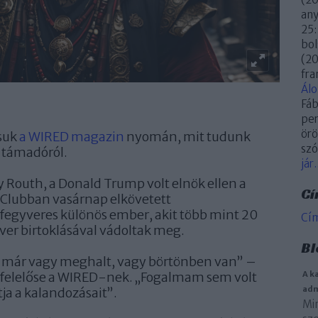
an
25:
bol
(
20
fra
Ál
Fáb
per
örö
ssuk
a WIRED magazin
nyomán, mit tudunk
szó
 támadóról.
jár.
 Routh, a Donald Trump volt elnök ellen a
Cí
f Clubban vasárnap elkövetett
 fegyveres különös ember, akit több mint 20
Cí
ver birtoklásával vádoltak meg.
Bl
 már vagy meghalt, vagy börtönben van” –
i felelőse a WIRED-nek. „Fogalmam sem volt
A k
adm
tja a kalandozásait”.
Min