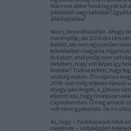
Mármost akkor hová tegyük ezt a
Jobboldali vagy baloldali? Egyált
állásfoglalása?
Nincs, besorolhatatlan. Ahogy beso
merénylője, aki 2016 óta táncolt a
Babbit, aki nem egyszerűen veterá
kötelékében megjárta Afganisztán
és Katart, ahol pedig nem szilvá
életében, hogy volt képes így be
lövésbe? Tudnia kellett, hogy feg
szükség esetén. Ő is eljárta a mag
2018-ban még teljesen épeszű vo
Ahogy Jake Angeli, a „QAnon sámán
eljutott oda, hogy bivalyszarvakk
Capitoliumban. Ő meg amatőr szí
volt némi gyakorlata. De mi a kö
Az, hogy – ha lekaparjuk róluk a
cserélnek – voltaképpen teljese