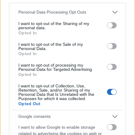
third parties.
Ide, ebbe a káoszba akarják a brüsszeliek önteni az
európai adófizetők pénzét. Hogy amit nem lőnek el
Please note that this website/app uses one or more Google
Personal Data Processing Opt Outs
a fronton, azt ellopja a háborús maffia. Őrültség.
services and may gather and store information including but
not limited to your visit or usage behaviour. You may click to
I want to opt-out of the Sharing of my
personal data.
grant or deny consent to Google and its third-party tags to
Köszönjük, de mi ebből nem kérünk. A magyar
Opted In
use your data for below specified purposes in below Google
emberek pénzét nem küldjük Ukrajnába. Jobb helye
consent section.
I want to opt-out of the Sale of my
van itthon: csak ezen a héten megdupláztuk a
Personal Data.
Opted In
nevelőszülők juttatásait és döntöttünk a 14. havi
nyugdíjról.
I want to opt-out of processing my
Personal Data for Targeted Advertising.
Opted In
És ezek után főleg nem kérünk az ukrán elnök
I want to opt-out of Collection, Use,
pénzügyi követeléseiből és zsarolásaiból. Ideje
Retention, Sale, and/or Sharing of my
lenne, hogy Brüsszelben is végre megértsék, mire
Personal Data that Is Unrelated with the
Purposes for which it was collected.
megy el a pénzük.”
Opted Out
Google consents
Hm, nem ártana némi logikát is alkalmazni:
I want to allow Google to enable storage
ebben az ügyben a károsult nem az Európai
related to advertising like cookies on web or