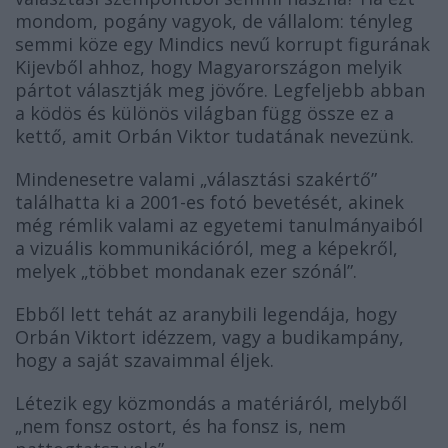
mondom, pogány vagyok, de vállalom: tényleg
semmi köze egy Mindics nevű korrupt figurának
Kijevből ahhoz, hogy Magyarországon melyik
pártot választják meg jövőre. Legfeljebb abban
a ködös és különös világban függ össze ez a
kettő, amit Orbán Viktor tudatának nevezünk.
Mindenesetre valami „választási szakértő”
találhatta ki a 2001-es fotó bevetését, akinek
még rémlik valami az egyetemi tanulmányaiból
a vizuális kommunikációról, meg a képekről,
melyek „többet mondanak ezer szónál”.
Ebből lett tehát az aranybili legendája, hogy
Orbán Viktort idézzem, vagy a budikampány,
hogy a saját szavaimmal éljek.
Létezik egy közmondás a matériáról, melyből
„nem fonsz ostort, és ha fonsz is, nem