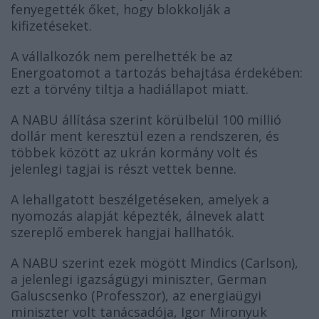
fenyegették őket, hogy blokkolják a
kifizetéseket.
A vállalkozók nem perelhették be az
Energoatomot a tartozás behajtása érdekében:
ezt a törvény tiltja a hadiállapot miatt.
A NABU állítása szerint körülbelül 100 millió
dollár ment keresztül ezen a rendszeren, és
többek között az ukrán kormány volt és
jelenlegi tagjai is részt vettek benne.
A lehallgatott beszélgetéseken, amelyek a
nyomozás alapját képezték, álnevek alatt
szereplő emberek hangjai hallhatók.
A NABU szerint ezek mögött Mindics (Carlson),
a jelenlegi igazságügyi miniszter, German
Galuscsenko (Professzor), az energiaügyi
miniszter volt tanácsadója, Igor Mironyuk