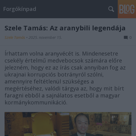
Forgókínpad
Szele Tamás: Az aranybili legendája
Szele Tamás
•
2025. november 15.
0
Írhattam volna aranyvécét is. Mindenesetre
csekély értelmű medvebocsok számára előre
jelezném, hogy ez az írás csak annyiban fog az
ukrajnai korrupciós botrányról szólni,
amennyire feltétlenül szükséges a
megértéséhez, valódi tárgya az, hogy mit bírt
faragni ebből a sajnálatos esetből a magyar
kormánykommunikáció.