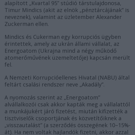
alapított „Kvartal 95” stúdió társtulajdonosa,
Timur Mindics (akit az elnök „pénztárcájának” is
neveznek), valamint az üzletember Alexander
Zuckerman ellen.
Mindics és Cukerman egy korrupciós ügyben
érintettek, amely az ukrán állami vállalat, az
Energoatom (Ukrajna mind a négy működő
atomerőművének üzemeltetője) kapcsán merült
fel.
A Nemzeti Korrupcióellenes Hivatal (NABU) által
feltárt csalási rendszer neve „Akadály”.
A nyomozás szerint az „Energoatom”
alvállalkozói csak akkor kapták meg a vállalattól
a munkájukért járó fizetést, miután kifizették a
tisztviselők csoportjának és közvetítőiknek a
„visszautalást” (a szerződés összegének 10–15%-
át). Ha nem voltak hajlandók fizetni, akkor azzal