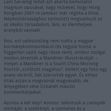
Lam Sai-wing tehát azt akarta bemutatni
magnum opusával, nagy művével, hogy Hong
Kongban 2001-re (amikor már régóta a Kínai
Népköztársasághoz tartozott) megvalósult ez
az ideális társadalom, lám, az illemhelyek
aranyból vannak!
Nos, ezt valószínűleg nem tudta a magyar
kormánykommunikáció (és tegyük hozzá: a
független sajtó nagy része sem), amikor szolgai
módon átvették a Mandiner illusztrációját –
melyet a Mandiner is a South China Morning
Posttól „szólított magához”. Kellett egy fotó egy
arany vécéről, hát szereztek egyet. És ehhez
írták aztán a magvasnál magvasabb, de
lényegében véve Orbánét másoló
kommentárjaikat.
Azonos a két kép? Azonos: tekintsük a csempék
mintáját, a szekrényt, a szemetes és a