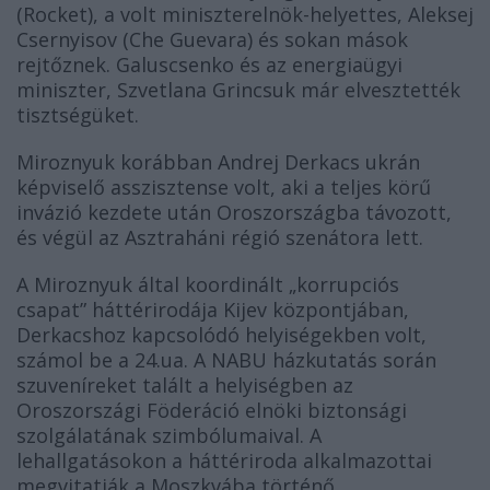
(Rocket), a volt miniszterelnök-helyettes, Aleksej
Csernyisov (Che Guevara) és sokan mások
rejtőznek. Galuscsenko és az energiaügyi
miniszter, Szvetlana Grincsuk már elvesztették
tisztségüket.
Miroznyuk korábban Andrej Derkacs ukrán
képviselő asszisztense volt, aki a teljes körű
invázió kezdete után Oroszországba távozott,
és végül az Asztraháni régió szenátora lett.
A Miroznyuk által koordinált „korrupciós
csapat” háttérirodája Kijev központjában,
Derkacshoz kapcsolódó helyiségekben volt,
számol be a 24.ua. A NABU házkutatás során
szuveníreket talált a helyiségben az
Oroszországi Föderáció elnöki biztonsági
szolgálatának szimbólumaival. A
lehallgatásokon a háttériroda alkalmazottai
megvitatják a Moszkvába történő