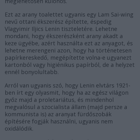
meglehetősen különös.
Ezt az arany toalettet ugyanis egy Lam Sai-wing
nevű ottani ékszerész építette, éspedig
Vlagyimir Iljics Lenin
tiszteletére. Lehetne
mondani, hogy ékszerészként arany akadt a
keze ügyébe, azért használta ezt az anyagot, és
lehetne merengeni azon, hogy ha történetesen
papírkereskedő, megépítette volna-e ugyanezt
kartonból vagy higiénikus papírból, de a helyzet
ennél bonyolultabb.
Arról van ugyanis szó, hogy Lenin elvtárs 1921-
ben írt egy olyasmit, hogy ha az egész világon
győz majd a proletariátus, és mindenhol
megvalósul a szocialista állam (majd persze a
kommunista is) az aranyat
fürdőszobák
építésére
fogják használni, ugyanis nem
oxidálódik.