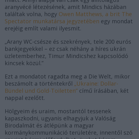
aranyvécé létezésének, amit Mindics házában
találtak
volna,
hogy
Owen Matthews, a brit The
Spectator munkatársa jegyzetében
egy mondat
erejéig említ valami ilyesmit.
Arany WC-csésze és szekrények, tele 200 eurós
„
bankjegyekkel – ez csak néhány a híres ukrán
üzletemberhez, Timur Mindicshez kapcsolódó
kincsek közül.”
Ezt a mondatot ragadta meg a Die Welt, mikor
beszámolt a történtekről
„Ukraine: Dollar-
Bündel und Gold-Toiletten”
című írásában, két
nappal ezelőtt.
Hölgyeim és uraim, mostantól tessenek
kapaszkodni, ugyanis elhagyjuk a Valóság
Birodalmát és átlépünk a magyar
kormánykommunikáció területére, innentől szó