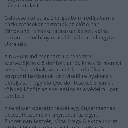
pénzátutalást.
Galuscsenko és az Energoatom irodájában is
házkutatásokat tartottak az előző nap.
Mindicsnél is házkutatásokat kellett volna
tartani, de néhány órával korábban elhagyta
Ukrajnát.
A NABU Mindicset tartja a rendszer
szervezőjének: ő döntött arról, kinek és mennyi
készpénzt adnak, valamint koordinálta a
központi hatóságok tisztviselőire gyakorolt
befolyást, hogy előnyös döntéseket érjen el,
többek között az energetika és a védelmi ipar
területén.
A rendszer operatív részét egy Sugarmannak
becézett személy irányította (az egyik
Zuckerman testvér, Mihail vagy Alekszandr; az
utóbbi Mindics pénzügyi tanácsadója). A