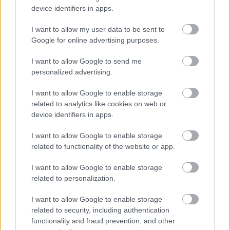
Unió, és nem is Magyarország. Ebben az ügyben
device identifiers in apps.
az
ukrán
energetikai ipar
ukrán
alkalmazottai a
károsultak, akik a
saját
fizetésükből kellett
I want to allow my user data to be sent to
Google for online advertising purposes.
visszautalják azokat az összegeket, amiket
ők
maguk kerestek meg, munka útján.
Itt szó nincs
I want to allow Google to send me
uniós pénzekről, miniszterelnökünktől már
personalized advertising.
megint nem volt idegen a demagóg halandzsa.
I want to allow Google to enable storage
De azt el kell ismernünk, hogy képet ő maga
related to analytics like cookies on web or
nem hamisított, azt meghagyta a bűntársainak.
device identifiers in apps.
Természetesen amint megszólalt az Orákulum,
I want to allow Google to enable storage
nyomába szegődött a teljes kormánymédia és
related to functionality of the website or app.
az összes magyar kormánypolitikus. Kicsit
I want to allow Google to enable storage
nehéz időrendi sorrendbe rendezni a
related to personalization.
megjelenéseket, de a legfontosabb az, hogy a
kormánypárt politikusai (Szijjártó Péter,
I want to allow Google to enable storage
Deutsch Tamás, Kovács Zoltán, stb.),
related to security, including authentication
orgánumai, „influencerei” és tányérnyalói mind-
functionality and fraud prevention, and other
mind Orbán Viktor posztja után szólaltak meg,