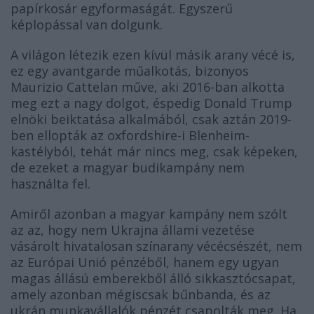
papírkosár egyformaságát. Egyszerű
képlopással van dolgunk.
A világon létezik ezen kívül másik arany vécé is,
ez egy avantgarde műalkotás, bizonyos
Maurizio Cattelan műve, aki 2016-ban alkotta
meg ezt a nagy dolgot, éspedig Donald Trump
elnöki beiktatása alkalmából, csak aztán 2019-
ben ellopták az oxfordshire-i Blenheim-
kastélyból, tehát már nincs meg, csak képeken,
de ezeket a magyar budikampány nem
használta fel.
Amiről azonban a magyar kampány nem szólt
az az, hogy
nem
Ukrajna állami vezetése
vásárolt
hivatalosan
színarany vécécsészét,
nem
az Európai Unió pénzéből, hanem egy ugyan
magas állású emberekből álló sikkasztócsapat,
amely azonban mégiscsak bűnbanda, és az
ukrán
munkavállalók pénzét csapolták meg. Ha