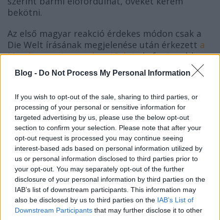
szerint bármi előfordulhat, öveket kérem
bekötni.
Az első magyar reakció érdekes módon csak a
Die Welt írásának megjelenése után érkezett
a
Mandineren (november 12-én),
de fontosabb
ennél Orbán Viktor személyes állásfoglalása, aki
Blog -
Do Not Process My Personal Information
Facebook-posztban fejtette ki nézeteit egy
nappal a Mandiner-írás megjelenése után,
If you wish to opt-out of the sale, sharing to third parties, or
vagyis 13-án. Ezt idézném is.
processing of your personal or sensitive information for
targeted advertising by us, please use the below opt-out
section to confirm your selection. Please note that after your
opt-out request is processed you may continue seeing
„
Ukrajnában kiborult az aranybili. Lelepleztek egy
interest-based ads based on personal information utilized by
Zelenszkij elnökhöz ezer szálon kötődő ukrán
us or personal information disclosed to third parties prior to
your opt-out. You may separately opt-out of the further
háborús maffiahálózatot. Az energetikai miniszter
disclosure of your personal information by third parties on the
már lemondott, az elsőrendű vádlott pedig elhagyta
IAB’s list of downstream participants. This information may
Ukrajnát.
also be disclosed by us to third parties on the
IAB’s List of
Downstream Participants
that may further disclose it to other