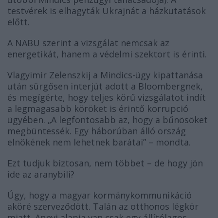
testvérek is elhagyták Ukrajnát a házkutatások
előtt.
A NABU szerint a vizsgálat nemcsak az
energetikát, hanem a védelmi szektort is érinti.
Vlagyimir Zelenszkij a Mindics-ügy kipattanása
után sürgősen interjút adott a Bloombergnek,
és megígérte, hogy teljes körű vizsgálatot indít
a legmagasabb köröket is érintő korrupció
ügyében. „A legfontosabb az, hogy a bűnösöket
megbüntessék. Egy háborúban álló ország
elnökének nem lehetnek barátai” – mondta.
Ezt tudjuk biztosan, nem többet – de hogy jön
ide az aranybili?
Úgy, hogy a magyar kormánykommunikáció
aköré szerveződött. Talán az otthonos légkör
miatt. Annyi alapja van csak egy állítólagos