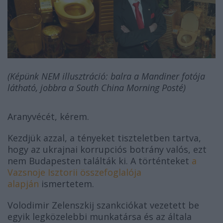
(Képünk NEM illusztráció: balra a Mandiner fotója
látható, jobbra a South China Morning Posté)
Aranyvécét, kérem.
Kezdjük azzal, a tényeket tiszteletben tartva,
hogy az ukrajnai korrupciós botrány valós, ezt
nem Budapesten találták ki. A történteket
a
Vazsnoje Isztorii összefoglalója
alapján
ismertetem.
Volodimir Zelenszkij szankciókat vezetett be
egyik legközelebbi munkatársa és az általa