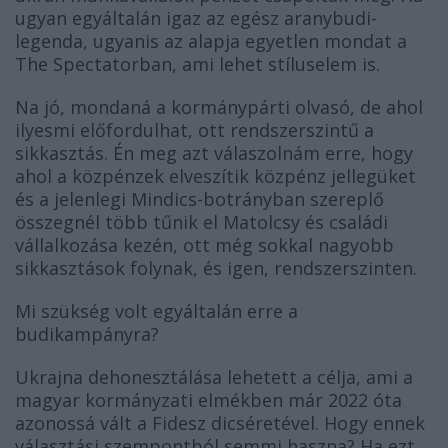
ugyan egyáltalán igaz az egész aranybudi-
legenda, ugyanis az alapja egyetlen mondat a
The Spectatorban, ami lehet stíluselem is.
Na jó, mondaná a kormánypárti olvasó, de ahol
ilyesmi előfordulhat, ott rendszerszintű a
sikkasztás. Én meg azt válaszolnám erre, hogy
ahol a közpénzek elveszítik közpénz jellegüket
és a jelenlegi Mindics-botrányban szereplő
összegnél több tűnik el Matolcsy és családi
vállalkozása kezén, ott még sokkal nagyobb
sikkasztások folynak, és igen, rendszerszinten.
Mi szükség volt egyáltalán erre a
budikampányra?
Ukrajna dehonesztálása lehetett a célja, ami a
magyar kormányzati elmékben már 2022 óta
azonossá vált a Fidesz dicséretével. Hogy ennek
választási szempontból semmi haszna? Ha ezt