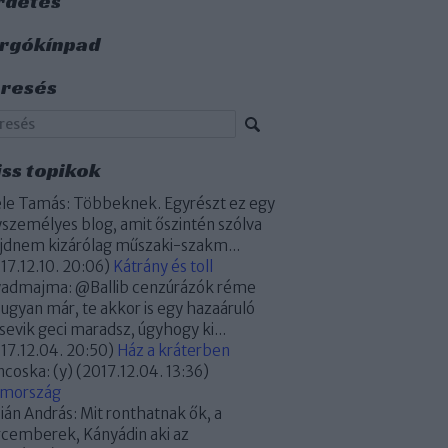
rdetés
rgókínpad
resés
iss topikok
le Tamás:
Többeknek. Egyrészt ez egy
személyes blog, amit őszintén szólva
dnem kizárólag műszaki-szakm...
17.12.10. 20:06
)
Kátrány és toll
yadmajma:
@Ballib cenzúrázók réme
 ugyan már, te akkor is egy hazaáruló
sevik geci maradsz, úgyhogy ki...
17.12.04. 20:50
)
Ház a kráterben
ncoska:
(y)
(
2017.12.04. 13:36
)
omország
ián András:
Mit ronthatnak ők, a
cemberek, Kányádin aki az