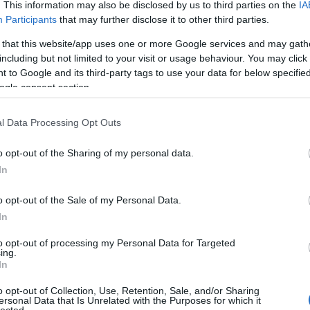
. This information may also be disclosed by us to third parties on the
IA
At
Participants
that may further disclose it to other third parties.
be
lán végleges szintjét. A normák, az illem és a
 that this website/app uses one or more Google services and may gath
l megszabadulva Trump második kormányzását
including but not limited to your visit or usage behaviour. You may click 
enül törekszik arra, amitől Stephen Miller és
Eg
 to Google and its third-party tags to use your data for below specifi
jra naggyá válik. De Trump mégis leginkább az
ogle consent section.
madások, sértegetések, összeesküvés-elméletek
ntja magából a Truth Socialon.
l Data Processing Opt Outs
r eleji éjszaka során az Egyesült Államok
gyjából este 7 és éjfél között a Fehér Házból.
o opt-out of the Sharing of my personal data.
ongresszushoz intézett felhívások, hogy
In
a hondurasi elnökválasztással kapcsolatos
posztolta, hogy egy videó, amely arra
o opt-out of the Sale of my Personal Data.
kat, hogy kötelességük nem engedelmeskedni a
In
ALÁZATOS viselkedés, amelyet HALÁLLAL
tol, az hír – ami azt jelenti, hogy az USA-ban
to opt-out of processing my Personal Data for Targeted
ing.
l fogadnia a Trump által teremtett online
In
o opt-out of Collection, Use, Retention, Sale, and/or Sharing
ersonal Data that Is Unrelated with the Purposes for which it
ogyan az elmúlt évtized nagy részében is ilyen
lected.