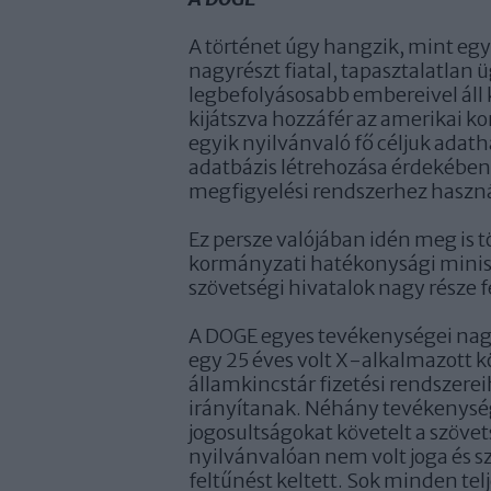
A történet úgy hangzik, mint egy
nagyrészt fiatal, tapasztalatlan 
legbefolyásosabb embereivel áll 
kijátszva hozzáfér az amerikai 
egyik nyilvánvaló fő céljuk adat
adatbázis létrehozása érdekében
megfigyelési rendszerhez haszná
Ez persze valójában idén meg is 
kormányzati hatékonysági minisz
szövetségi hivatalok nagy része f
A DOGE egyes tevékenységei nagy
egy 25 éves volt X-alkalmazott k
államkincstár fizetési rendszereih
irányítanak. Néhány tevékenység
jogosultságokat követelt a szöve
nyilvánvalóan nem volt joga és s
feltűnést keltett. Sok minden te