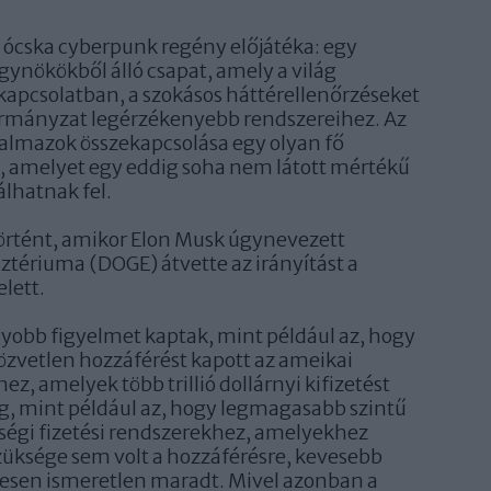
 ócska cyberpunk regény előjátéka: egy
ügynökökből álló csapat, amely a világ
kapcsolatban, a szokásos háttérellenőrzéseket
kormányzat legérzékenyebb rendszereihez. Az
halmazok összekapcsolása egy olyan fő
, amelyet egy eddig soha nem látott mértékű
lhatnak fel.
történt, amikor Elon Musk úgynevezett
tériuma (DOGE) átvette az irányítást a
elett.
obb figyelmet kaptak, mint például az, hogy
özvetlen hozzáférést kapott az ameikai
ez, amelyek több trillió dollárnyi kifizetést
, mint például az, hogy legmagasabb szintű
tségi fizetési rendszerekhez, amelyekhez
züksége sem volt a hozzáférésre, kevesebb
ljesen ismeretlen maradt. Mivel azonban a