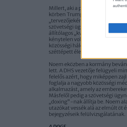
authenti
Millert, aki a politikai kabinetfő
körben Trump bevándorlásellene
„tervezőjeként” tartják számon. Ő
szövetségi ügynökök naponta 300
állítólagos „kvóta”, amelynek lé
kénytelen volt szembesülni vele a
közösségi hálózatok – online és o
széttépett életekről szóló hírekke
Noem eközben a kormány bevándor
lett. A DHS vezetője felügyeli mi
felelős azért, hogy miképpen zajl
foglalja a nagyobb közösségi méd
alkalmazást, amely az embereket
Másfelől pedig a szövetségi ügyn
„doxing”-nak állítja be. Noem ala
utazókat vessék alá az elmúlt ö
bejegyzéseik felülvizsgálatának.
A DOGE