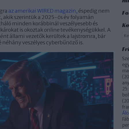
Hi
ágra
az amerikai WIRED magazin,
éspedig nem
Fo
t, akik szerintük a 2025-ös év folyamán
ágháló minden korábbinál veszélyesebb és
Ke
 károkat is okoztak online tevékenységükkel. A
ént állami vezetők kerültek a lajstromra, bár
lé néhány veszélyes cyberbűnöző is.
Fr
Sze
egy
maj
(
20
an
25:
bol
(
20
fra
Ál
Fáb
per