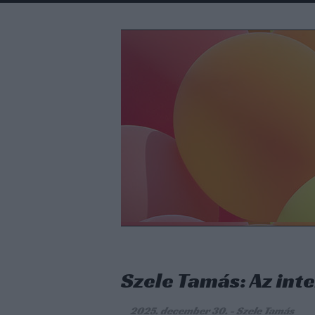
Szele Tamás: Az int
2025. december 30.
-
Szele Tamás