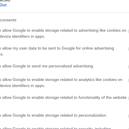
égi média-páncélján már kezdenek
Out
k például visszavágtak a filmrendező Rob
t érzéketlen megjegyzései miatt. Mégis, Trump
consents
 és egyre nagyobb hatalommal rendelkezik
l-üzenettel átalakítsa és tönkretegye az
o allow Google to enable storage related to advertising like cookies on
okban és külföldön. Ha van egy elv, amit
evice identifiers in apps.
következő:
o allow my user data to be sent to Google for online advertising
lást.”
s.
to allow Google to send me personalized advertising.
logatás nélküli támadása a nem az Egyesült
o allow Google to enable storage related to analytics like cookies on
evice identifiers in apps.
öldinek tűnő) emberek ellen meghatározta a
merikában: álarcos, rohamfelszerelésbe
o allow Google to enable storage related to functionality of the website
tcákon, faji alapon profilozták a járókelőket, és
ási és Vámhivatal és a Vám- és Határvédelem
 mélyreható átalakulásnak a középpontjában
o allow Google to enable storage related to personalization.
sadója és Kristi Noem, a Belbiztonsági
o allow Google to enable storage related to security, including