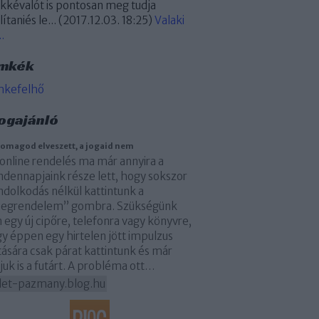
kkévalót is pontosan meg tudja
lítaniés le...
(
2017.12.03. 18:25
)
Valaki
..
mkék
mkefelhő
ogajánló
somagod elveszett, a jogaid nem
online rendelés ma már annyira a
dennapjaink része lett, hogy sokszor
dolkodás nélkül kattintunk a
megrendelem” gombra. Szükségünk
 egy új cipőre, telefonra vagy könyvre,
y éppen egy hirtelen jött impulzus
ására csak párat kattintunk és már
juk is a futárt. A probléma ott…
elet-pazmany.blog.hu