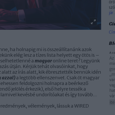
örö
szó
jár.
Cí
Cí
Bl
enne, ha holnapig mi is összeállítanánk azok
A c
ünk elég lesz a tízes lista helyett egy ötös is –
Az 
iselhetetlenné a
magyar
online teret? Legyünk
min
zás útján. Kérjük tehát olvasóinkat, hogy
gon
latt az írás alatt, kik ébresztették bennük idén
,,
k azzal)
a legtöbb ellenszenvet. Csak öt magyar
van
lehessen feldolgozni holnapra a beérkező
vag
ő jelölés érkezik), első helyre tessék a
hat
valamivel kevésbé undorítóakat és így tovább...
vár
it
eredmények, vélemények, lássuk a WIRED