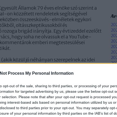
 Egyesült Államok 79 éves elnöke szó szerint a
ial-on közzétett rendeletek segítségével
Ar
t eközben összeesküvés-elméletek egykori
őkből, oltásszkeptikusokból és
202
202
 rozoga brigád irányítja. Egy évtizeddel ezelőtt
202
nács, hogy soha ne olvassuk el a YouTube-
20
-kommentárok emberi megtestesülései
202
tikát.
202
202
(akik közül jó néhányan szerepelnek az idei
202
 is találunk néhányat: Kína államilag
20
ternetes alvilág káoszcsapatát, a mindenfelé
Not Process My Personal Information
20
mészetesen Elon Muskot.
20
20
to opt-out of the sale, sharing to third parties, or processing of your per
iemelkedő szerepük van abban, hogy az
To
formation for targeted advertising by us, please use the below opt-out s
szát olyannak érezzük, mintha maga az élet is
r selection. Please note that after your opt-out request is processed y
 kommentszekció lenne – és akik digitális
F
eing interest-based ads based on personal information utilized by us or
kat okoznak. Íme a 2025-ös lista.
disclosed to third parties prior to your opt-out. You may separately opt-
RSS
losure of your personal information by third parties on the IAB’s list of
be