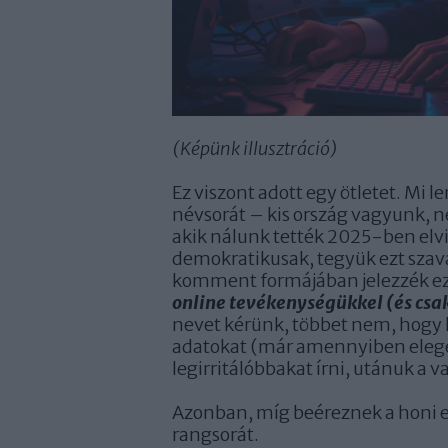
(Képünk illusztráció)
Ez viszont adott egy ötletet. Mi l
névsorát – kis ország vagyunk, nek
akik nálunk tették 2025-ben elv
demokratikusak, tegyük ezt szava
komment formájában jelezzék ez a
online tevékenységükkel
(és csa
nevet kérünk, többet nem, hogy 
adatokat (már amennyiben elegend
legirritálóbbakat írni, utánuk a 
Azonban, míg beéreznek a honi 
rangsorát.