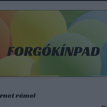
FORGÓKÍNPAD
ernet rémei