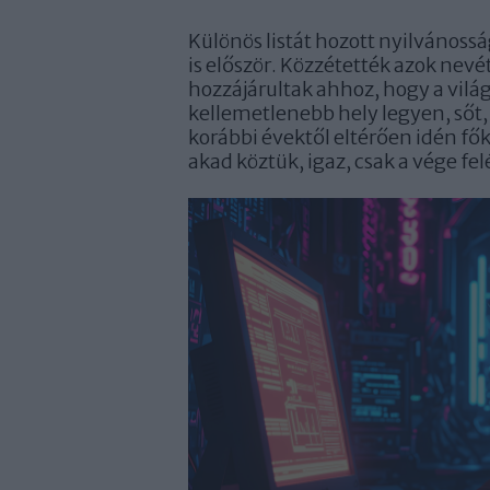
Különös listát hozott nyilvánoss
is először. Közzétették azok nevé
hozzájárultak ahhoz, hogy a vil
kellemetlenebb hely legyen, sőt,
korábbi évektől eltérően idén fők
akad köztük, igaz, csak a vége fe