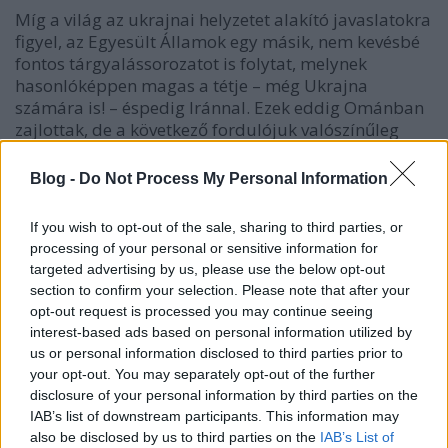
Míg a világ az ukrajnai helyzetet alakító javaslatokra
figyel, az Egyesült Államok egy másik, nem kevésbé
fontos tárgyalássorozatot is folytat, melynek
hasonlóképpen magas a tétje – még Ukrajna
számára is! – éspedig Iránnal. Ezek eddig Ománban
zajlottak, de a következő fordulójuk valószínűleg
már…
Blog -
Do Not Process My Personal Information
If you wish to opt-out of the sale, sharing to third parties, or
processing of your personal or sensitive information for
targeted advertising by us, please use the below opt-out
section to confirm your selection. Please note that after your
opt-out request is processed you may continue seeing
interest-based ads based on personal information utilized by
us or personal information disclosed to third parties prior to
your opt-out. You may separately opt-out of the further
disclosure of your personal information by third parties on the
IAB’s list of downstream participants. This information may
also be disclosed by us to third parties on the
IAB’s List of