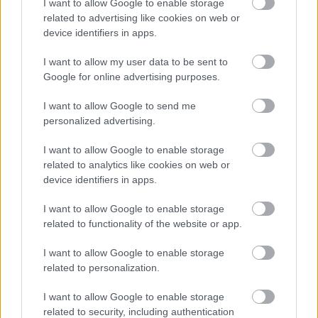
I want to allow Google to enable storage
related to advertising like cookies on web or
device identifiers in apps.
I want to allow my user data to be sent to
Google for online advertising purposes.
I want to allow Google to send me
personalized advertising.
Szele Tamás: Béketervekről
I want to allow Google to enable storage
related to analytics like cookies on web or
Szele Tamás
•
2025. április 26.
0
device identifiers in apps.
I want to allow Google to enable storage
Magyar idő szerint tegnap délután villámként futott
related to functionality of the website or app.
végig a világsajtón, miszerint nyilvánosságra került
két orosz–ukrán béketervezet is, az egyikük
I want to allow Google to enable storage
természetesen az amerikai, a másikuk az európai-
related to personalization.
ukrán megközelítést tartalmazza. Én a Meduza
nyomán ismertetném mindkettőt, de elemezném is
I want to allow Google to enable storage
pár szóban,…
related to security, including authentication