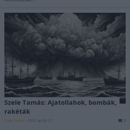
Szele Tamás: Ajatollahok, bombák,
rakéták
Szele Tamás
•
2025. április 27.
0