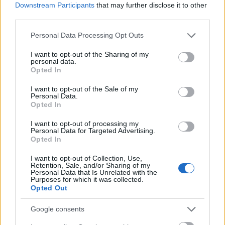
Downstream Participants
that may further disclose it to other
third parties.
Szele Tamás: A GRU árnyékháborúja
Please note that this website/app uses one or more Google
Personal Data Processing Opt Outs
– második rész
services and may gather and store information including but
not limited to your visit or usage behaviour. You may click to
I want to opt-out of the Sharing of my
Szele Tamás
•
2025. április 26.
0
personal data.
grant or deny consent to Google and its third-party tags to
Opted In
use your data for below specified purposes in below Google
Folytassuk ott, ahol tegnap abbahagytuk: lássuk a
consent section.
I want to opt-out of the Sale of my
Personal Data.
Dossier Center elemző tanulmánya alapján, hol is
Opted In
terem a GRU-ügynök? Az bizony a mocsárból,
posványból, alvilágból érkezik, mármint a
I want to opt-out of processing my
végrehajtó – az egyetemet végzett, kiválóan képzett
Personal Data for Targeted Advertising.
Opted In
tiszteket már nem engedik terepre, vigyáznak rájuk.
Az akciókat…
I want to opt-out of Collection, Use,
Retention, Sale, and/or Sharing of my
Personal Data that Is Unrelated with the
Purposes for which it was collected.
Opted Out
Google consents