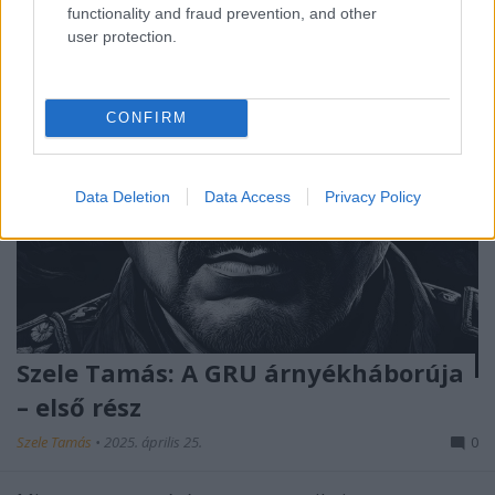
functionality and fraud prevention, and other
user protection.
CONFIRM
Data Deletion
Data Access
Privacy Policy
Szele Tamás: A GRU árnyékháborúja
– első rész
Szele Tamás
•
2025. április 25.
0