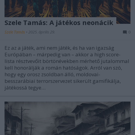
Szele Tamás: A játékos neonácik
Szele Tamás
•
2025. április 29.
0
Ez az a játék, ami nem játék, és ha van igazság
Európában – márpedig van – akkor a high score-
lista résztvevőit börtönévekben mérhető jutalommal
kell honorálják a román hatóságok. Arról van szó,
hogy egy orosz zsoldban álló, moldovai-
besszarábiai terrorszervezet sikerült gamifikálja,
játékossá tegye…