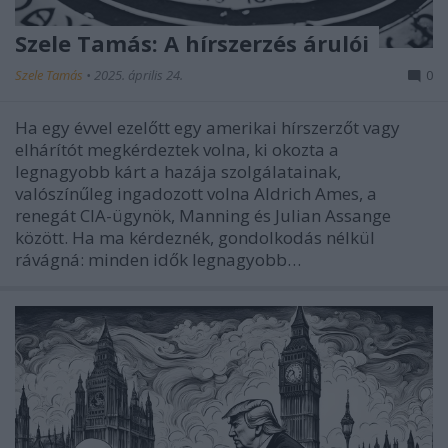
Szele Tamás: A hírszerzés árulói
Szele Tamás
•
2025. április 24.
0
Ha egy évvel ezelőtt egy amerikai hírszerzőt vagy
elhárítót megkérdeztek volna, ki okozta a
legnagyobb kárt a hazája szolgálatainak,
valószínűleg ingadozott volna Aldrich Ames, a
renegát CIA-ügynök, Manning és Julian Assange
között. Ha ma kérdeznék, gondolkodás nélkül
rávágná: minden idők legnagyobb…