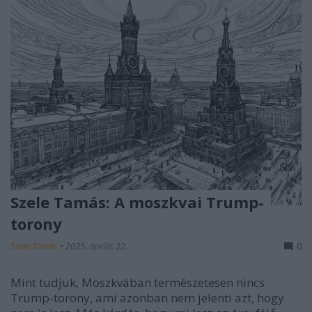
Szele Tamás: A moszkvai Trump-
torony
Szele Tamás
•
2025. április 22.
0
Mint tudjuk, Moszkvában természetesen nincs
Trump-torony, ami azonban nem jelenti azt, hogy