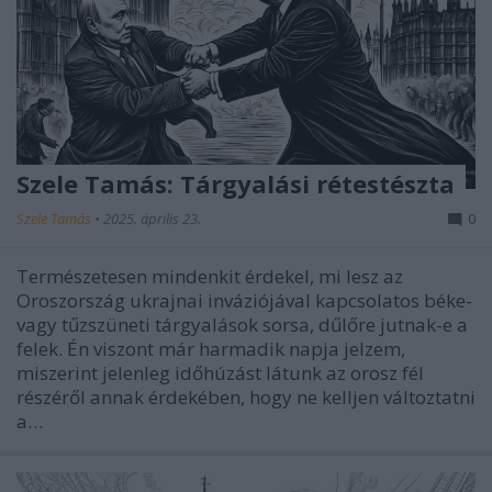
Szele Tamás: Tárgyalási rétestészta
Szele Tamás
•
2025. április 23.
0
Természetesen mindenkit érdekel, mi lesz az
Oroszország ukrajnai inváziójával kapcsolatos béke-
vagy tűzszüneti tárgyalások sorsa, dűlőre jutnak-e a
felek. Én viszont már harmadik napja jelzem,
miszerint jelenleg időhúzást látunk az orosz fél
részéről annak érdekében, hogy ne kelljen változtatni
a…