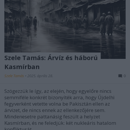
Szele Tamás: Árvíz és háború
Kasmírban
Szele Tamás
•
2025. április 28.
0
Szögezzük le így, az elején, hogy egyelőre nincs
semmiféle konkrét bizonyíték arra, hogy Újdelhi
fegyverként vetette volna be Pakisztán ellen az
árvizet, de nincs ennek az ellenkezőjére sem.
Mindenesetre pattanásig feszült a helyzet
Kasmírban, és ne feledjük: két nukleáris hatalom
konfliktusát…