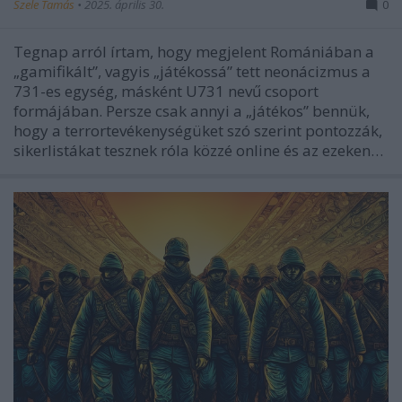
Szele Tamás
•
2025. április 30.
0
Tegnap arról írtam, hogy megjelent Romániában a
„gamifikált”, vagyis „játékossá” tett neonácizmus a
731-es egység, másként U731 nevű csoport
formájában. Persze csak annyi a „játékos” bennük,
hogy a terrortevékenységüket szó szerint pontozzák,
sikerlistákat tesznek róla közzé online és az ezeken…