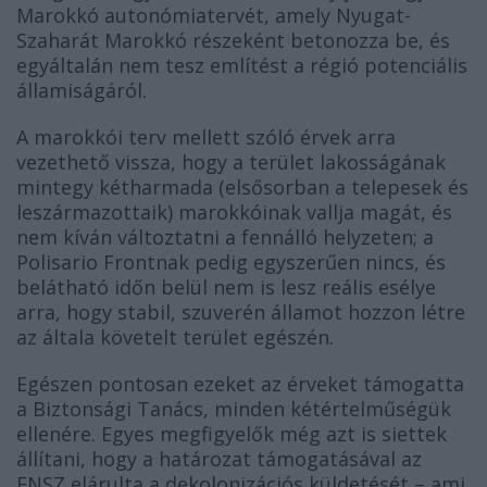
Marokkó autonómiatervét, amely Nyugat-
Szaharát Marokkó részeként betonozza be, és
egyáltalán nem tesz említést a régió potenciális
államiságáról.
A marokkói terv mellett szóló érvek arra
vezethető vissza, hogy a terület lakosságának
mintegy kétharmada (elsősorban a telepesek és
leszármazottaik) marokkóinak vallja magát, és
nem kíván változtatni a fennálló helyzeten; a
Polisario Frontnak pedig egyszerűen nincs, és
belátható időn belül nem is lesz reális esélye
arra, hogy stabil, szuverén államot hozzon létre
az általa követelt terület egészén.
Egészen pontosan ezeket az érveket támogatta
a Biztonsági Tanács, minden kétértelműségük
ellenére. Egyes megfigyelők még azt is siettek
állítani, hogy a határozat támogatásával az
ENSZ elárulta a dekolonizációs küldetését – ami