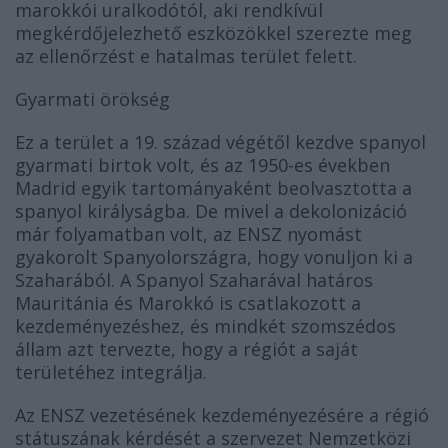
marokkói uralkodótól, aki rendkívül
megkérdőjelezhető eszközökkel szerezte meg
az ellenőrzést e hatalmas terület felett.
Gyarmati örökség
Ez a terület a 19. század végétől kezdve spanyol
gyarmati birtok volt, és az 1950-es években
Madrid egyik tartományaként beolvasztotta a
spanyol királyságba. De mivel a dekolonizáció
már folyamatban volt, az ENSZ nyomást
gyakorolt Spanyolországra, hogy vonuljon ki a
Szaharából. A Spanyol Szaharával határos
Mauritánia és Marokkó is csatlakozott a
kezdeményezéshez, és mindkét szomszédos
állam azt tervezte, hogy a régiót a saját
területéhez integrálja.
Az ENSZ vezetésének kezdeményezésére a régió
státuszának kérdését a szervezet Nemzetközi