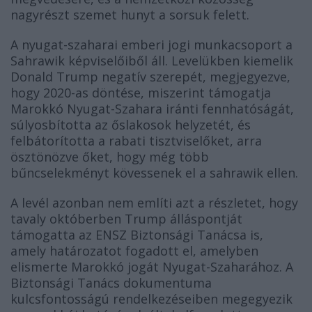
nagyrészt szemet hunyt a sorsuk felett.
A nyugat-szaharai emberi jogi munkacsoport a
Sahrawik képviselőiből áll. Levelükben kiemelik
Donald Trump negatív szerepét, megjegyezve,
hogy 2020-as döntése, miszerint támogatja
Marokkó Nyugat-Szahara iránti fennhatóságát,
súlyosbította az őslakosok helyzetét, és
felbátorította a rabati tisztviselőket, arra
ösztönözve őket, hogy még több
bűncselekményt kövessenek el a sahrawik ellen.
A levél azonban nem említi azt a részletet, hogy
tavaly októberben Trump álláspontját
támogatta az ENSZ Biztonsági Tanácsa is,
amely határozatot fogadott el, amelyben
elismerte Marokkó jogát Nyugat-Szaharához. A
Biztonsági Tanács dokumentuma
kulcsfontosságú rendelkezéseiben megegyezik