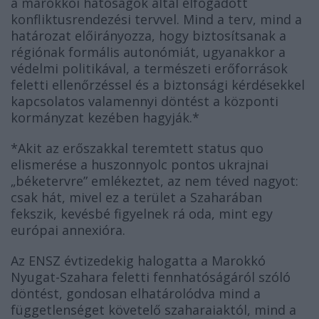
a marokkói hatóságok által elfogadott
konfliktusrendezési tervvel. Mind a terv, mind a
határozat előirányozza, hogy biztosítsanak a
régiónak formális autonómiát, ugyanakkor a
védelmi politikával, a természeti erőforrások
feletti ellenőrzéssel és a biztonsági kérdésekkel
kapcsolatos valamennyi döntést a központi
kormányzat kezében hagyják.*
*Akit az erőszakkal teremtett status quo
elismerése a huszonnyolc pontos ukrajnai
„béketervre” emlékeztet, az nem téved nagyot:
csak hát, mivel ez a terület a Szaharában
fekszik, kevésbé figyelnek rá oda, mint egy
európai annexióra.
Az ENSZ évtizedekig halogatta a Marokkó
Nyugat-Szahara feletti fennhatóságáról szóló
döntést, gondosan elhatárolódva mind a
függetlenséget követelő szaharaiaktól, mind a