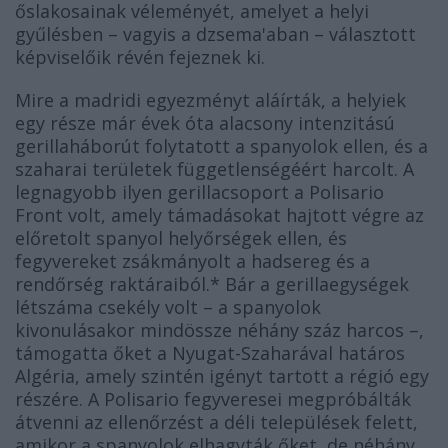
őslakosainak véleményét, amelyet a helyi
gyűlésben – vagyis a dzsema'aban – választott
képviselőik révén fejeznek ki.
Mire a madridi egyezményt aláírták, a helyiek
egy része már évek óta alacsony intenzitású
gerillaháborút folytatott a spanyolok ellen, és a
szaharai területek függetlenségéért harcolt. A
legnagyobb ilyen gerillacsoport a Polisario
Front volt, amely támadásokat hajtott végre az
előretolt spanyol helyőrségek ellen, és
fegyvereket zsákmányolt a hadsereg és a
rendőrség raktáraiból.* Bár a gerillaegységek
létszáma csekély volt – a spanyolok
kivonulásakor mindössze néhány száz harcos –,
támogatta őket a Nyugat-Szaharával határos
Algéria, amely szintén igényt tartott a régió egy
részére. A Polisario fegyveresei megpróbálták
átvenni az ellenőrzést a déli települések felett,
amikor a spanyolok elhagyták őket, de néhány