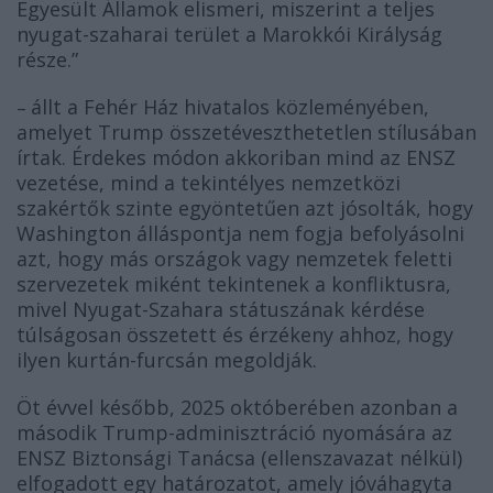
Egyesült Államok elismeri, miszerint a teljes
nyugat-szaharai terület a Marokkói Királyság
része.”
állt a Fehér Ház hivatalos közleményében,
–
amelyet Trump összetéveszthetetlen stílusában
írtak. Érdekes módon akkoriban mind az ENSZ
vezetése, mind a tekintélyes nemzetközi
szakértők szinte egyöntetűen azt jósolták, hogy
Washington álláspontja nem fogja befolyásolni
azt, hogy más országok vagy nemzetek feletti
szervezetek miként tekintenek a konfliktusra,
mivel Nyugat-Szahara státuszának kérdése
túlságosan összetett és érzékeny ahhoz, hogy
ilyen kurtán-furcsán megoldják.
Öt évvel később, 2025 októberében azonban a
második Trump-adminisztráció nyomására az
ENSZ Biztonsági Tanácsa (ellenszavazat nélkül)
elfogadott egy határozatot, amely jóváhagyta