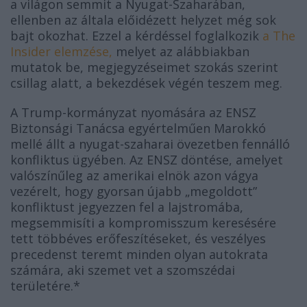
a világon semmit a Nyugat-Szaharában,
ellenben az általa előidézett helyzet még sok
bajt okozhat. Ezzel a kérdéssel foglalkozik
a The
Insider elemzése,
melyet az alábbiakban
mutatok be, megjegyzéseimet szokás szerint
csillag alatt, a bekezdések végén teszem meg.
A Trump-kormányzat nyomására az ENSZ
Biztonsági Tanácsa egyértelműen Marokkó
mellé állt a nyugat-szaharai övezetben fennálló
konfliktus ügyében. Az ENSZ döntése, amelyet
valószínűleg az amerikai elnök azon vágya
vezérelt, hogy gyorsan újabb „megoldott”
konfliktust jegyezzen fel a lajstromába,
megsemmisíti a kompromisszum keresésére
tett többéves erőfeszítéseket, és veszélyes
precedenst teremt minden olyan autokrata
számára, aki szemet vet a szomszédai
területére.*