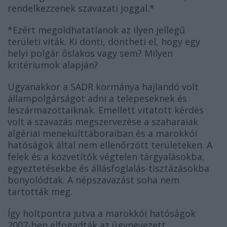
rendelkezzenek szavazati joggal.*
*Ezért megoldhatatlanok az ilyen jellegű
területi viták. Ki dönti, döntheti el, hogy egy
helyi polgár őslakos vagy sem? Milyen
kritériumok alapján?
Ugyanakkor a SADR kormánya hajlandó volt
állampolgárságot adni a telepeseknek és
leszármazottaiknak. Emellett vitatott kérdés
volt a szavazás megszervezése a szaharaiak
algériai menekülttáboraiban és a marokkói
hatóságok által nem ellenőrzött területeken. A
felek és a közvetítők végtelen tárgyalásokba,
egyeztetésekbe és állásfoglalás-tisztázásokba
bonyolódtak. A népszavazást soha nem
tartották meg.
Így holtpontra jutva a marokkói hatóságok
2007-ben elfogadták az úgynevezett