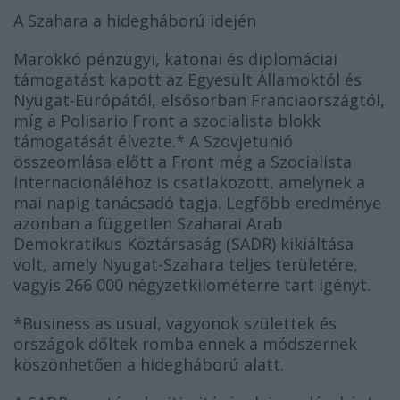
A Szahara a hidegháború idején
Marokkó pénzügyi, katonai és diplomáciai
támogatást kapott az Egyesült Államoktól és
Nyugat-Európától, elsősorban Franciaországtól,
míg a Polisario Front a szocialista blokk
támogatását élvezte.* A Szovjetunió
összeomlása előtt a Front még a Szocialista
Internacionáléhoz is csatlakozott, amelynek a
mai napig tanácsadó tagja. Legfőbb eredménye
azonban a független Szaharai Arab
Demokratikus Köztársaság (SADR) kikiáltása
volt, amely Nyugat-Szahara teljes területére,
vagyis 266 000 négyzetkilométerre tart igényt.
*Business as usual, vagyonok születtek és
országok dőltek romba ennek a módszernek
köszönhetően a hidegháború alatt.