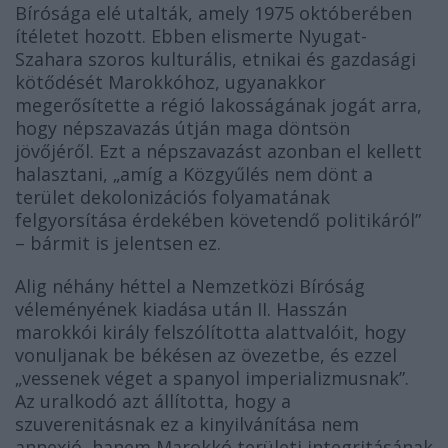
Bírósága elé utalták, amely 1975 októberében
ítéletet hozott. Ebben elismerte Nyugat-
Szahara szoros kulturális, etnikai és gazdasági
kötődését Marokkóhoz, ugyanakkor
megerősítette a régió lakosságának jogát arra,
hogy népszavazás útján maga döntsön
jövőjéről. Ezt a népszavazást azonban el kellett
halasztani, „amíg a Közgyűlés nem dönt a
terület dekolonizációs folyamatának
felgyorsítása érdekében követendő politikáról”
– bármit is jelentsen ez.
Alig néhány héttel a Nemzetközi Bíróság
véleményének kiadása után II. Hasszán
marokkói király felszólította alattvalóit, hogy
vonuljanak be békésen az övezetbe, és ezzel
„vessenek véget a spanyol imperializmusnak”.
Az uralkodó azt állította, hogy a
szuverenitásnak ez a kinyilvánítása nem
annexió, hanem Marokkó területi integritásának