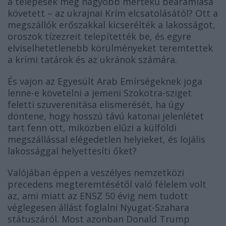
a telepesek még nagyobb mértékű beáramlása
követett – az ukrajnai Krím elcsatolásától? Ott a
megszállók erőszakkal kicserélték a lakosságot,
oroszok tízezreit telepítették be, és egyre
elviselhetetlenebb körülményeket teremtettek
a krími tatárok és az ukránok számára.
És vajon az Egyesült Arab Emírségeknek joga
lenne-e követelni a jemeni Szokotra-sziget
feletti szuverenitása elismerését, ha úgy
döntene, hogy hosszú távú katonai jelenlétet
tart fenn ott, miközben elűzi a külföldi
megszállással elégedetlen helyieket, és lojális
lakossággal helyettesíti őket?
Valójában éppen a veszélyes nemzetközi
precedens megteremtésétől való félelem volt
az, ami miatt az ENSZ 50 évig nem tudott
véglegesen állást foglalni Nyugat-Szahara
státuszáról. Most azonban Donald Trump