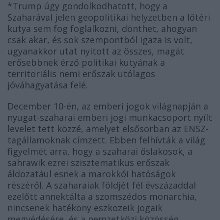
*Trump úgy gondolkodhatott, hogy a
Szaharával jelen geopolitikai helyzetben a lőtéri
kutya sem fog foglalkozni, dönthet, ahogyan
csak akar, és sok szempontból igaza is volt,
ugyanakkor utat nyitott az összes, magát
erősebbnek érző politikai kutyának a
territoriális nemi erőszak utólagos
jóváhagyatása felé.
December 10-én, az emberi jogok világnapján a
nyugat-szaharai emberi jogi munkacsoport nyílt
levelet tett közzé, amelyet elsősorban az ENSZ-
tagállamoknak címzett. Ebben felhívták a világ
figyelmét arra, hogy a szaharai őslakosok, a
sahrawik ezrei szisztematikus erőszak
áldozatául esnek a marokkói hatóságok
részéről. A szaharaiak földjét fél évszázaddal
ezelőtt annektálta a szomszédos monarchia,
nincsenek hatékony eszközeik jogaik
megvédésére, és a nemzetközi közösség