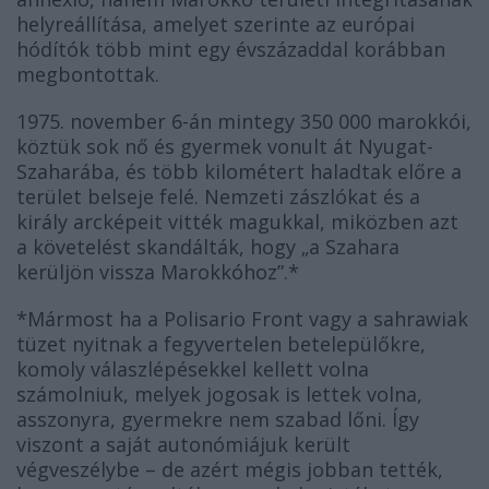
helyreállítása, amelyet szerinte az európai
hódítók több mint egy évszázaddal korábban
megbontottak.
1975. november 6-án mintegy 350 000 marokkói,
köztük sok nő és gyermek vonult át Nyugat-
Szaharába, és több kilométert haladtak előre a
terület belseje felé. Nemzeti zászlókat és a
király arcképeit vitték magukkal, miközben azt
a követelést skandálták, hogy „a Szahara
kerüljön vissza Marokkóhoz”.*
*Mármost ha a Polisario Front vagy a sahrawiak
tüzet nyitnak a fegyvertelen betelepülőkre,
komoly válaszlépésekkel kellett volna
számolniuk, melyek jogosak is lettek volna,
asszonyra, gyermekre nem szabad lőni. Így
viszont a saját autonómiájuk került
végveszélybe – de azért mégis jobban tették,