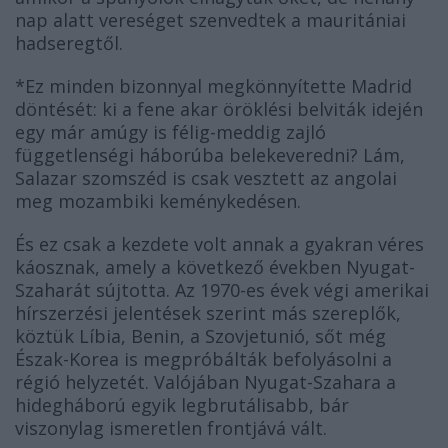
nap alatt vereséget szenvedtek a mauritániai
hadseregtől.
*Ez minden bizonnyal megkönnyítette Madrid
döntését: ki a fene akar öröklési belviták idején
egy már amúgy is félig-meddig zajló
függetlenségi háborúba belekeveredni? Lám,
Salazar szomszéd is csak vesztett az angolai
meg mozambiki keménykedésen.
És ez csak a kezdete volt annak a gyakran véres
káosznak, amely a következő években Nyugat-
Szaharát sújtotta. Az 1970-es évek végi amerikai
hírszerzési jelentések szerint más szereplők,
köztük Líbia, Benin, a Szovjetunió, sőt még
Észak-Korea is megpróbálták befolyásolni a
régió helyzetét. Valójában Nyugat-Szahara a
hidegháború egyik legbrutálisabb, bár
viszonylag ismeretlen frontjává vált.