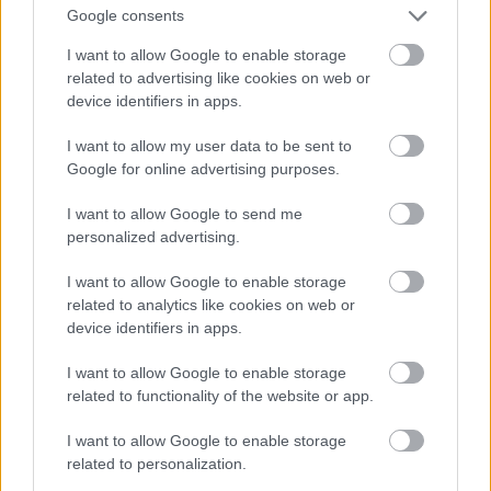
Marokkó is súlyos veszteségeket szenvedett. Az
Google consents
1980-as évekre Rabat fokozatosan áttért a
„nincs semmiféle engedmény” álláspontjáról a
I want to allow Google to enable storage
tárgyalási szándékra. Annál is inkább, mert az
related to advertising like cookies on web or
ENSZ, a fő nemzetközi döntőbíró a spanyol
device identifiers in apps.
uralom idejétől kezdve ragaszkodott a
I want to allow my user data to be sent to
szaharaiak népszavazás útján biztosított
Google for online advertising purposes.
önrendelkezési jogához.
I want to allow Google to send me
A SADR legitimációját nagyrészt az segítette,
personalized advertising.
hogy az ENSZ nem volt hajlandó elismerni
Nyugat-Szahara marokkói annektálását a helyi
I want to allow Google to enable storage
lakosság egyértelmű, szavazással alátámasztott
related to analytics like cookies on web or
beleegyezése nélkül. A részben elismert
device identifiers in apps.
köztársaságot még az Afrikai
Egységszervezetbe (OAU) is felvették, amely
I want to allow Google to enable storage
related to functionality of the website or app.
később Afrikai Unióvá alakult át.
I want to allow Google to enable storage
1988-ban az OAU és az ENSZ határozatot
related to personalization.
fogadott el, amelyben népszavazást