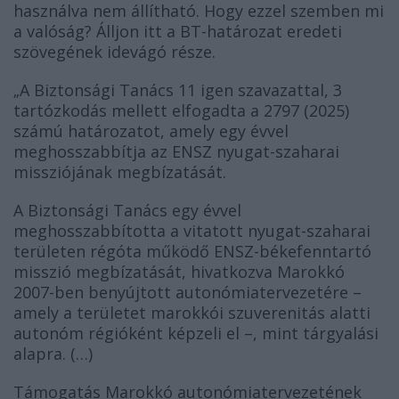
használva nem állítható. Hogy ezzel szemben mi
a valóság? Álljon itt a BT-határozat eredeti
szövegének idevágó része.
A Biztonsági Tanács 11 igen szavazattal, 3
„
tartózkodás mellett elfogadta a 2797 (2025)
számú határozatot, amely egy évvel
meghosszabbítja az ENSZ nyugat-szaharai
missziójának megbízatását.
A Biztonsági Tanács egy évvel
meghosszabbította a vitatott nyugat-szaharai
területen régóta működő ENSZ-békefenntartó
misszió megbízatását, hivatkozva Marokkó
2007-ben benyújtott autonómiatervezetére –
amely a területet marokkói szuverenitás alatti
autonóm régióként képzeli el –, mint tárgyalási
alapra. (…)
Támogatás Marokkó autonómiatervezetének