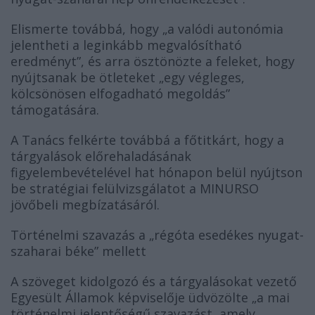
Elismerte továbbá, hogy „a valódi autonómia
jelentheti a leginkább megvalósítható
eredményt”, és arra ösztönözte a feleket, hogy
nyújtsanak be ötleteket „egy végleges,
kölcsönösen elfogadható megoldás”
támogatására.
A Tanács felkérte továbbá a főtitkárt, hogy a
tárgyalások előrehaladásának
figyelembevételével hat hónapon belül nyújtson
be stratégiai felülvizsgálatot a MINURSO
jövőbeli megbízatásáról.
Történelmi szavazás a „régóta esedékes nyugat-
szaharai béke” mellett
A szöveget kidolgozó és a tárgyalásokat vezető
Egyesült Államok képviselője üdvözölte „a mai
történelmi jelentőségű szavazást, amely