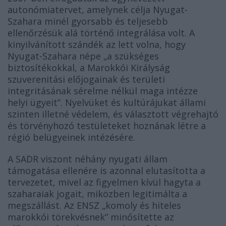
autonómiatervet, amelynek célja Nyugat-
Szahara minél gyorsabb és teljesebb
ellenőrzésük alá történő integrálása volt. A
kinyilvánított szándék az lett volna, hogy
Nyugat-Szahara népe „a szükséges
biztosítékokkal, a Marokkói Királyság
szuverenitási előjogainak és területi
integritásának sérelme nélkül maga intézze
helyi ügyeit”. Nyelvüket és kultúrájukat állami
szinten illetné védelem, és választott végrehajtó
és törvényhozó testületeket hoznának létre a
régió belügyeinek intézésére.
A SADR viszont néhány nyugati állam
támogatása ellenére is azonnal elutasította a
tervezetet, mivel az figyelmen kívül hagyta a
szaharaiak jogait, miközben legitimálta a
megszállást. Az ENSZ „komoly és hiteles
marokkói törekvésnek” minősítette az