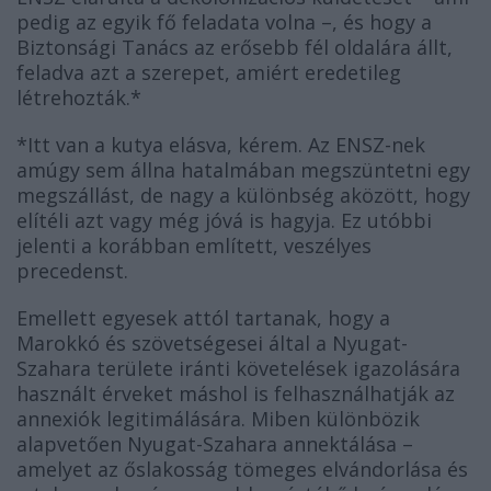
pedig az egyik fő feladata volna –, és hogy a
Biztonsági Tanács az erősebb fél oldalára állt,
feladva azt a szerepet, amiért eredetileg
létrehozták.*
*Itt van a kutya elásva, kérem. Az ENSZ-nek
amúgy sem állna hatalmában megszüntetni egy
megszállást, de nagy a különbség aközött, hogy
elítéli azt vagy még jóvá is hagyja. Ez utóbbi
jelenti a korábban említett, veszélyes
precedenst.
Emellett egyesek attól tartanak, hogy a
Marokkó és szövetségesei által a Nyugat-
Szahara területe iránti követelések igazolására
használt érveket máshol is felhasználhatják az
annexiók legitimálására. Miben különbözik
alapvetően Nyugat-Szahara annektálása –
amelyet az őslakosság tömeges elvándorlása és