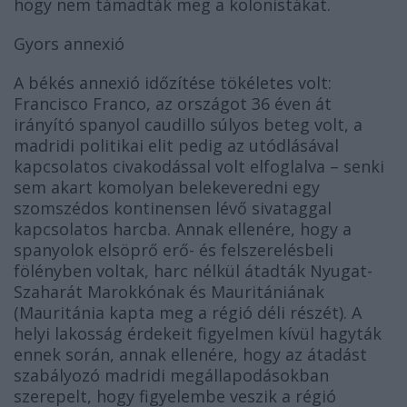
hogy nem támadták meg a kolonistákat.
Gyors annexió
A békés annexió időzítése tökéletes volt:
Francisco Franco, az országot 36 éven át
irányító spanyol caudillo súlyos beteg volt, a
madridi politikai elit pedig az utódlásával
kapcsolatos civakodással volt elfoglalva – senki
sem akart komolyan belekeveredni egy
szomszédos kontinensen lévő sivataggal
kapcsolatos harcba. Annak ellenére, hogy a
spanyolok elsöprő erő- és felszerelésbeli
fölényben voltak, harc nélkül átadták Nyugat-
Szaharát Marokkónak és Mauritániának
(Mauritánia kapta meg a régió déli részét). A
helyi lakosság érdekeit figyelmen kívül hagyták
ennek során, annak ellenére, hogy az átadást
szabályozó madridi megállapodásokban
szerepelt, hogy figyelembe veszik a régió