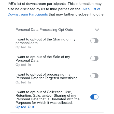
IAB’s list of downstream participants. This information may
belőlük és milyen tisztaságban), akkor bizony
also be disclosed by us to third parties on the
IAB’s List of
bárkinek megérné a megszállás akár tűzzel,
Downstream Participants
that may further disclose it to other
akár vassal.
third parties.
A kis mauritániai hadsereg olyan veszteségeket
Please note that this website/app uses one or more Google
Personal Data Processing Opt Outs
szenvedett, amelyeket nem engedhetett meg
services and may gather and store information including but
magának, és még a francia légierő
not limited to your visit or usage behaviour. You may click to
I want to opt-out of the Sharing of my
personal data.
grant or deny consent to Google and its third-party tags to
beavatkozása sem segített rajtuk. Felismerve,
Opted In
use your data for below specified purposes in below Google
hogy nem képes tovább harcolni, Mauritánia
consent section.
1979-ben lemondott minden igényéről Nyugat-
I want to opt-out of the Sale of my
Personal Data.
Szaharával kapcsolatban, és kivonult a
Opted In
megszállt területekről – amelyek egy részét
azonnal elfoglalta a marokkói hadsereg,
I want to opt-out of processing my
Personal Data for Targeted Advertising.
másokat pedig a Polisario Front.
Opted In
Élet a marokkói monarchia uralma alatt
I want to opt-out of Collection, Use,
Retention, Sale, and/or Sharing of my
Personal Data that Is Unrelated with the
Bár Marokkónak sokkal ütőképesebb hadserege
Purposes for which it was collected.
Opted Out
volt, mint Mauritániának, a gerillaháborúban