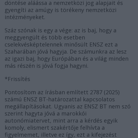
döntése aláássa a nemzetközi jog alapjait és
gyengíti az amúgy is törékeny nemzetközi
intézményeket.
Száz szónak is egy a vége: az is baj, hogy a
meggyengült és több esetben
cselekvésképtelennek minősült ENSZ ezt a
Szaharában jóvá hagyja. De számunkra az lesz
az igazi baj, hogy Európában és a világ minden
más részén is jóvá fogja hagyni.
*Frissítés
Pontosítom az írásban említett 2787 (2025)
számú ENSZ BT-határozattal kapcsolatos
megállapításokat. Ugyanis az ENSZ BT nem szó
szerint hagyta jóvá a marokkói
autonómiatervet, mint arra a kérdés egyik
komoly, elismert szakértője felhívta a
figyelmemet, illetve ez így, ezt a kifejezést