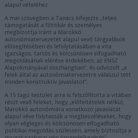
alapul vételéhez
A mai szövegben a Tanács kifejezte „teljes
támogatását a főtitkár és személyes
megbízottja iránt a Marokkó
autonómiatervezetét alapul vevő tárgyalások
elősegítésében és lefolytatásában a vita
igazságos, tartós és kölcsönösen elfogadható
megoldásának elérése érdekében, az ENSZ
Alapokmányával összhangban”, és üdvözölt „a
felek által az autonómiatervezetre válaszul tett
minden konstruktív javaslatot”.
A 15 tagú testület arra is felszólította a vitában
részt vevő feleket, hogy „előfeltételek nélkül,
Marokkó autonómiára vonatkozó javaslatát
alapul véve folytassák a megbeszéléseket, hogy
olyan végleges és kölcsönösen elfogadható
politikai megoldás szülessen, amely biztosítja a
nyugat-szaharai nép önrendelkezését”.