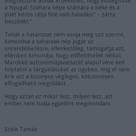
megteszünk annak érdekében, hogy elősegítsük
a Nyugat-Szahara népe számára a béke és a
jólét közös célja felé való haladást” – zárta
beszédét.”
Tehát a határozat nem vonja meg szó szerint,
kimondva a saharawi nép jogát az
önrendelkezésre, ellenkezőleg, támogatja azt,
ellenben kimondja, hogy előfeltételek nélkül,
Marokkó autonómiajavaslatát alapul véve kell
folytatni a tárgyalásokat az ügyben, míg el nem
érik azt a bizonyos végleges, kölcsönösen
elfogadható megoldást.
Hogy aztán ez mikor lesz, milyen lesz, azt
ember nem tudja egyelőre megmondani.
Szele Tamás