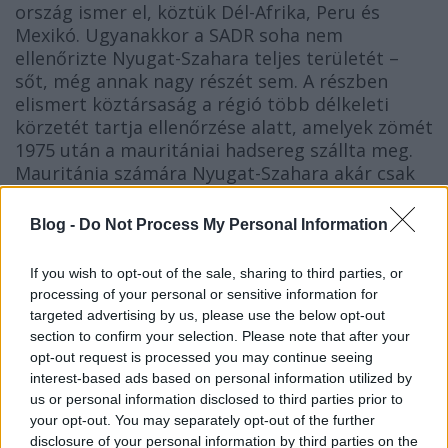
ország ismer el, köztük Dél-Afrika, Peru és
Mexikó. Ugyanakkor a SADR soha nem
ellenőrizte Nyugat-Szahara teljes területét –
sőt, még annak nagy részét sem. A részben
elismert köztársaság a régió több délkeleti
körzetét tartja ellenőrzése alatt, amelyek zömét
1975 után a mauritániai hadsereg szállta meg.
Mauritánia számára Nyugat-Szahara akár csak
egy részének megszállása is túl nagy tehernek
bizonyult.* A szaharai gerillák folyamatosan
Blog -
Do Not Process My Personal Information
zaklatták a mauritániai konvojokat és
helyőrségeket, hirtelen támadásokat indítottak
If you wish to opt-out of the sale, sharing to third parties, or
ellenük, majd azonnal visszavonultak a
processing of your personal or sensitive information for
sivatagba, ahol mesterien kiismerték magukat.
targeted advertising by us, please use the below opt-out
section to confirm your selection. Please note that after your
*Ráadásul a terület szimbolikus értékétől
opt-out request is processed you may continue seeing
eltekintve semmi komolyabb hasznot nem hajt
interest-based ads based on personal information utilized by
annak, aki megszállja – persze ha olajat, uránt
us or personal information disclosed to third parties prior to
vagy földfémeket találnának ott (ez utóbbiak
your opt-out. You may separately opt-out of the further
disclosure of your personal information by third parties on the
biztos vannak, csak nem mindegy, mennyi akad