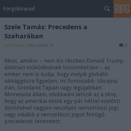
Forgókínpad
Szele Tamás: Precedens a
Szaharában
Szele Tamás
•
2026. január 18.
0
Most, amikor – nem kis részben Donald Trump
áldatlan működésének köszönhetően – az
ember nem is tudja, hogy melyik globális
válsággócra figyeljen, mi fontosabb: Ukrajna,
Irán, Grönland Tajvan vagy legújabban
Minnesota állam, elsikkadni látszik az a tény,
hogy az amerikai elnök egy pár héttel ezelőtti
döntésével nagyon veszélyes nemzetközi jogi,
vagy inkább a nemzetközi jogot felrúgó
precedenst teremtett.