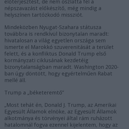
előterjesztést, de nem oszlatta fel a
népszavazást előkészítő, még mindig a
helyszínen tartózkodó missziót.
Mindeközben Nyugat-Szahara státusza
továbbra is rendkívül bizonytalan maradt:
hivatalosan a világ egyetlen országa sem
ismerte el Marokkó szuverenitását a terület
felett, és a konfliktus Donald Trump első
kormányzati ciklusának kezdetéig
bizonytalanságban maradt. Washington 2020-
ban úgy döntött, hogy egyértelműen Rabat
mellé áll.
Trump a „béketeremtő”
Most tehát én, Donald J. Trump, az Amerikai
„
Egyesült Államok elnöke, az Egyesült Államok
alkotmánya és törvényei által rám ruházott
hatalomnál fogva ezennel kijelentem, hogy az