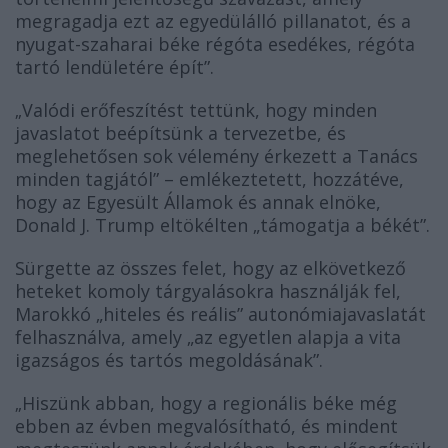
megragadja ezt az egyedülálló pillanatot, és a
nyugat-szaharai béke régóta esedékes, régóta
tartó lendületére épít”.
Valódi erőfeszítést tettünk, hogy minden
„
javaslatot beépítsünk a tervezetbe, és
meglehetősen sok vélemény érkezett a Tanács
minden tagjától” – emlékeztetett, hozzátéve,
hogy az Egyesült Államok és annak elnöke,
Donald J. Trump eltökélten „támogatja a békét”.
Sürgette az összes felet, hogy az elkövetkező
heteket komoly tárgyalásokra használják fel,
Marokkó „hiteles és reális” autonómiajavaslatát
felhasználva, amely „az egyetlen alapja a vita
igazságos és tartós megoldásának”.
Hiszünk abban, hogy a regionális béke még
„
ebben az évben megvalósítható, és mindent