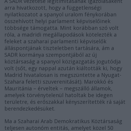
A SADR vezetése legitimitásának igazolásaként
arra hivatkozott, hogy a függetlenségi
nyilatkozatot a spanyol uralom fénykorában
összehívott helyi parlament képviselőinek
többsége támogatta. Mint korábban szó volt
róla, a madridi megállapodások kötelezték a
feleket a szaharai parlamenti képviselők
álláspontjának tiszteletben tartására, ám a
SADR kormánya szempontjából az új
köztársaság a spanyol közigazgatás jogutódja
volt (sőt, egy nappal azután kiáltották ki, hogy
Madrid hivatalosan is megszüntette a Nyugat-
Szahara feletti szuverenitását). Marokkó és
Mauritánia – érveltek – megszálló államok,
amelyek törvénytelenül hatoltak be idegen
területre, és erőszakkal kényszerítették rá saját
berendezkedésüket.
Ma a Szaharai Arab Demokratikus Köztársaság
teljesen autonóm entitás, amelyet közel 50