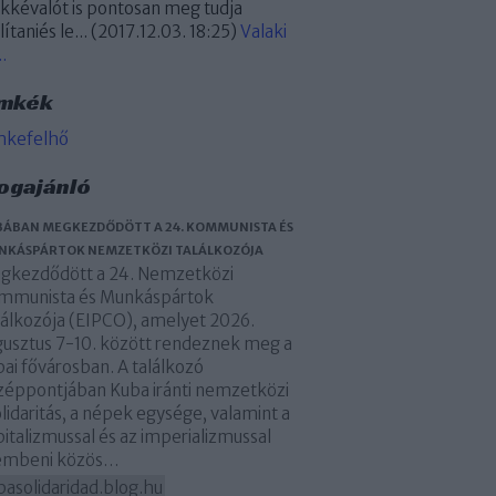
kkévalót is pontosan meg tudja
lítaniés le...
(
2017.12.03. 18:25
)
Valaki
..
mkék
mkefelhő
ogajánló
ÁBAN MEGKEZDŐDÖTT A 24. KOMMUNISTA ÉS
NKÁSPÁRTOK NEMZETKÖZI TALÁLKOZÓJA
gkezdődött a 24. Nemzetközi
mmunista és Munkáspártok
lálkozója (EIPCO), amelyet 2026.
gusztus 7-10. között rendeznek meg a
ai fővárosban. A találkozó
zéppontjában Kuba iránti nemzetközi
lidaritás, a népek egysége, valamint a
italizmussal és az imperializmussal
embeni közös…
basolidaridad.blog.hu