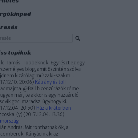
rdetés
rgókínpad
resés
iss topikok
le Tamás:
Többeknek. Egyrészt ez egy
személyes blog, amit őszintén szólva
dnem kizárólag műszaki-szakm...
17.12.10. 20:06
)
Kátrány és toll
yadmajma:
@Ballib cenzúrázók réme
 ugyan már, te akkor is egy hazaáruló
sevik geci maradsz, úgyhogy ki...
17.12.04. 20:50
)
Ház a kráterben
ncoska:
(y)
(
2017.12.04. 13:36
)
omország
ián András:
Mit ronthatnak ők, a
cemberek, Kányádin aki az