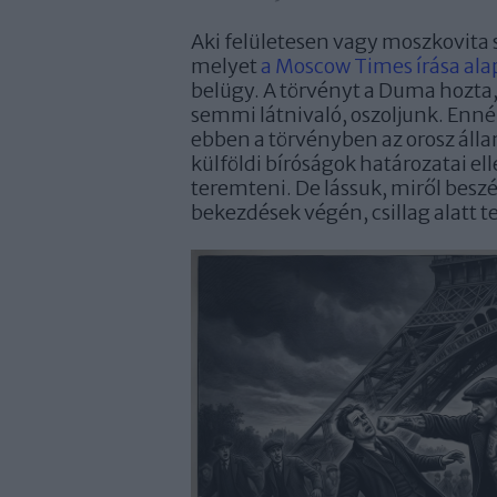
Aki felületesen vagy moszkovita s
melyet
a Moscow Times írása ala
belügy. A törvényt a Duma hozta,
semmi látnivaló, oszoljunk. Enné
ebben a törvényben az orosz áll
külföldi bíróságok határozatai el
teremteni. De lássuk, miről besz
bekezdések végén, csillag alatt 