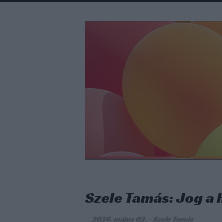
Szele Tamás: Jog a
2026. május 02.
-
Szele Tamás