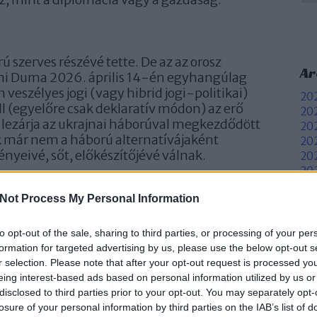
ú szerves részévé tette. De az az orosz
Ar
ami Duma 2026. április 14-én egyhangúlag
n veszélyes jogi (vagy hibrid jogi-politikai)
202
l (egyelőre csak deklaratív módon) az erő
202
 lezárja az ukrajnai háborúval megkezdődött
202
ok már nem a háború alternatívájaként
20
yeivé, sőt, előkészítőjévé válnak.
202
202
elkezett szigorú kényszerítő mechanizmussal.
202
Not Process My Personal Information
az államok elismerték, hogy léteznek olyan
202
20
dás felesleges, és jogi eljárással is meg lehet
20
to opt-out of the sale, sharing to third parties, or processing of your per
20
formation for targeted advertising by us, please use the below opt-out s
20
a szerződések betűjét támadja, mint inkább ezt
r selection. Please note that after your opt-out request is processed y
To
eing interest-based ads based on personal information utilized by us or
ítások felruházzák Putyint azzal a joggal,
disclosed to third parties prior to your opt-out. You may separately opt-
re azoknak a polgároknak a védelmére, akiket
F
losure of your personal information by third parties on the IAB’s list of
 tartanak vagy üldöznek – de ez nem vonatkozik