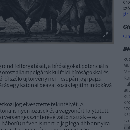
örö
szó
jár.
Cí
Cí
Bl
KUB
grend felforgatását, a bíróságokat potenciális
MU
 orosz állampolgárok külföldi bíróságokkal és
Me
Ko
l szóló új törvény nem csupán jogi pajzs,
Ta
ljárás egy katonai beavatkozás legitim indokává
au
kub
kö
közi jog elvesztette tekintélyét. A
szo
toriális nyomozások és a vagyonért folytatott
kap
ai versengés színterévé változtatták – ez a
sz
i háború) néven ismert: a jog legalább annyira
cu
, mint a diplomácia vagy a gazdaság.