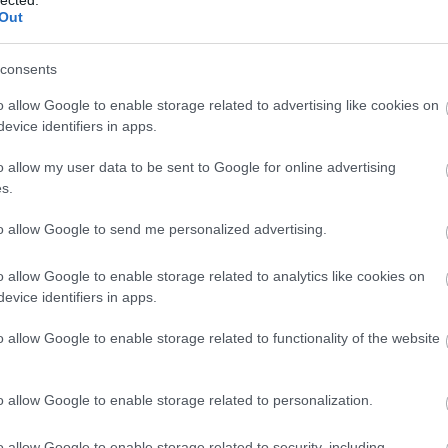
magyar külpolitikai irányvonaltól és esetleg az Ural
Out
ennek mennyire örülne Szeva bácsi (Szemjon
consents
 állampolgárok szorulnak védelemre? Az
o allow Google to enable storage related to advertising like cookies on
 kizárólag Putyin határozza meg, és ennek a
evice identifiers in apps.
a egyszerű: a joghatóságnak az Oroszországi
 vagy az ENSZ Biztonsági Tanácsának
o allow my user data to be sent to Google for online advertising
l Moszkva vétójoggal rendelkezik és nem ismeri
s.
t (ahol, még egyszer, várják a háborús bűnös
yugati bíróság az új szabály hatálya alá esik.*
to allow Google to send me personalized advertising.
ívják az ENSZ Biztonsági Tanácsát, mert Alekszej
o allow Google to enable storage related to analytics like cookies on
 metróban zseblopáson érték, és a BT határozata
evice identifiers in apps.
télni.
o allow Google to enable storage related to functionality of the website
nt. Eszerint csak az számít törvényesnek, amit
o allow Google to enable storage related to personalization.
neni észrevételét, miszerint a nemzetközi jog
zernek bizonyul, hanem annak a nyelvnek,
o allow Google to enable storage related to security, including