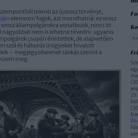
Hi
zempontból tekinti az új orosz törvényt,
Fo
pján
elemezni fogok, azt mondhatná: ez orosz
 orosz állampolgárokra vonatkozik, nincs itt
Ke
l nagyobbat nem is lehetne tévedni: ugyanis
ampolgárok csupán érintettek, de alapvetően
len szól és háborús ürügyeket hivatott
Fr
élek – megjegyzéseimet szokás szerint a
teszem meg.
Sze
egy
maj
(
20
an
25:
bol
(
20
fra
Ál
Fáb
per