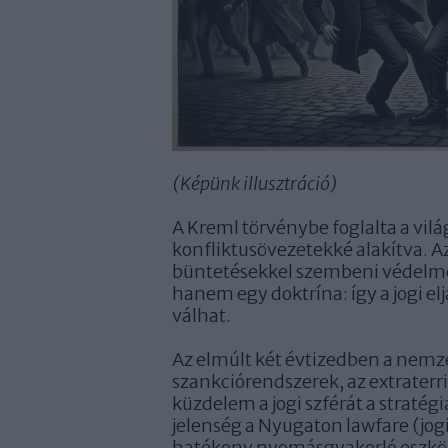
(Képünk illusztráció)
A Kreml törvénybe foglalta a vilá
konfliktusövezetekké alakítva. Az
büntetésekkel szembeni védelmérő
hanem egy doktrína: így a jogi e
válhat.
Az elmúlt két évtizedben a nemzet
szankciórendszerek, az extraterri
küzdelem a jogi szférát a stratégi
jelenség a Nyugaton lawfare (jog
hatékony nyomásgyakorló eszköz