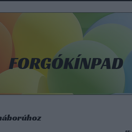
FORGÓKÍNPAD
 háborúhoz