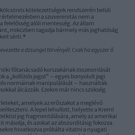
kölcsönös kötelezettségek rendszerén belüli
sz értelmezésben a szuverenitás nem a
a felelősség alóli mentesség. Az állam
iránt, miközben tagadja bármely más joghatóság
eit sérti.*
evezette a dzsungel törvényét. Csak ha egyszer ő
 elnöki főtanácsadó korszakának összeomlását
k a „kollíziós jogot” – egyes bonyolult jogi
zés normáinak manipulálását – használták
rásokkal álcázzák. Ezekre már nincs szükség.
sérleteket, amelyek az erőszakot a meglévő
illeszteni. A lepel lehullott, helyette a Kreml
zetközi jog fragmentálására, amely az amerikai
t másolja, és azokat az abszurditásig fokozza.
ekre hivatkozva próbálta vitatni a nyugati