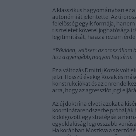
A klasszikus hagyományban ez a 
autonómiát jelentette. Az új oro
felelősség egyik formája, hanem 
tiszteletet követel joghatósága 
legitimitását, ha az a rezsim érdek
*Röviden, velősen: az orosz állam b
lesz a gyengébb, nagyon fog sírni.
Ez a változás Dmitrij Kozak volt
jelzi. Hosszú évekig Kozak és máso
konstrukciókat és az önrendelke
arra, hogy az agressziót jogi eljá
Az új doktrína elveti azokat a kí
koordinátarendszerbe próbálják be
kidolgozott egy stratégiát a nem
egyoldalúság legrosszabb vonásai
Ha korábban Moszkva a szerződés