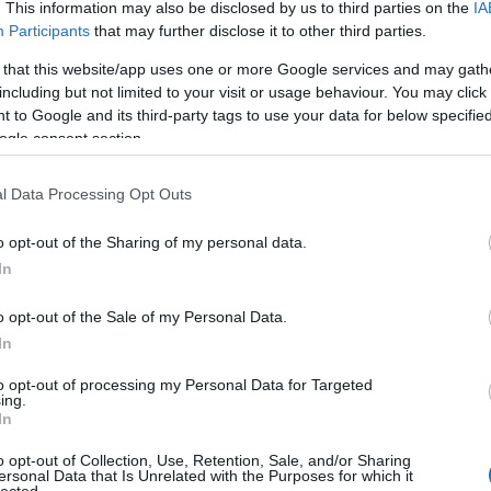
. This information may also be disclosed by us to third parties on the
IA
ak azokra, akiket nemzetközi bíróságok vagy
RSS
Participants
that may further disclose it to other third parties.
ott” nemzeti bíróságok üldöznek.
A
be
alóan Hágát jelentik, ahol magára Putyinra
At
 that this website/app uses one or more Google services and may gath
valamint az erőszakos bűncselekményekkel
be
including but not limited to your visit or usage behaviour. You may click 
ás államoktól felhatalmazást kapott nemzeti
 to Google and its third-party tags to use your data for below specifi
eg olyanok értendőek, mint a Hágai Kerületi
ogle consent section.
özi mandátum alapján tárgyalta a Donbasz
Eg
lelőtt maláj Boeing–777 ügyét.*
l Data Processing Opt Outs
Be
Reg
szögből a világ minden külföldi bíróságát „más
o opt-out of the Sharing of my personal data.
talra, tehát mindegyiket tekinthetik illegitimnek,
In
yülői Járásbíróságig. Mármint, ha azok orosz
gal, akár jogtalanul. Ami azt jelenti, hogy ezentúl
o opt-out of the Sale of my Personal Data.
nt szabad külföldön, de legfőképpen az, ami
In
 látó állam nem szeretne fegyveres konfliktust az
enül hagyja, legyen szó akár kábítószer-
to opt-out of processing my Personal Data for Targeted
 akár szexuális bűncselekményről. Persze azok az
ing.
In
k egy orosz intervenciótól, továbbra sem fognak
l (orosz szervezett bűnözőkkel). De ha
o opt-out of Collection, Use, Retention, Sale, and/or Sharing
 nélkül az utcán egy orosz, akkor még a támadó
ersonal Data that Is Unrelated with the Purposes for which it
lected.