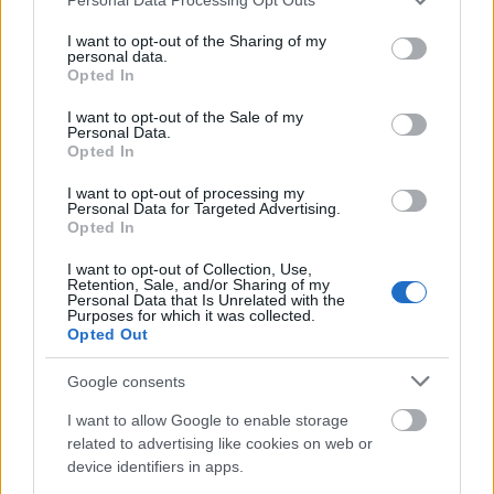
előtt két hónappal halt meg. Ha haragudott is,
services and may gather and store information including but
értünk tette, nem ellenünk, haverom kérdi,
not limited to your visit or usage behaviour. You may click to
I want to opt-out of the Sharing of my
hogy mit szívott a szerző és ki a dealere? Mert
personal data.
grant or deny consent to Google and its third-party tags to
az ilyen hallucinogén cucc, amitől egy Adyból
Opted In
use your data for below specified purposes in below Google
kettő lesz, őt is érdekelné.
consent section.
I want to opt-out of the Sale of my
Personal Data.
Gulyás Gergely persze megoldást kínál a
Opted In
problémára, szerinte „néhány korrupciógyanús
I want to opt-out of processing my
ügy miatt nem szabad kollektív bűnösséggel
Personal Data for Targeted Advertising.
megbélyegezni a nemzeti oldalt”. Túl azon, hogy
Opted In
nem lehet az az oldal nemzeti, amelyik a nemzet
I want to opt-out of Collection, Use,
jelentős részét kirekeszti, lássuk,
ő hogyan
Retention, Sale, and/or Sharing of my
magyarázza a történteket vagy legalábbis
Personal Data that Is Unrelated with the
Purposes for which it was collected.
milyen stratégiát kínál?
Opted Out
Google consents
„
I want to allow Google to enable storage
Gulyás Gergely szerdai bejegyzésében úgy
related to advertising like cookies on web or
fogalmazott:
»
a boszorkányüldözést nem
device identifiers in apps.
támogatjuk
«
, majd azt is kijelentette, hogy a