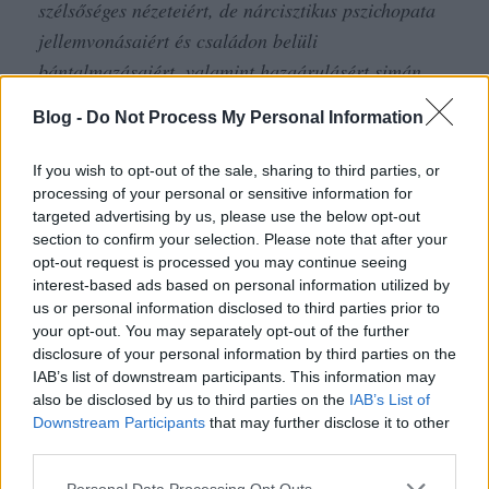
szélsőséges nézeteiért, de nárcisztikus pszichopata
jellemvonásaiért és családon belüli
bántalmazásaiért, valamint hazaárulásért simán
kerülhetne a szemétdombra. Jászi Oszkárral szoros
Blog -
Do Not Process My Personal Information
barátságot ápolt, szimpatizált a
Tanácsköztársasággal, letagadta magyarságát,
If you wish to opt-out of the sale, sharing to third parties, or
hogy aztán franciának vallja magát, és azt akarta,
processing of your personal or sensitive information for
targeted advertising by us, please use the below opt-out
hogy az Osztrák–Magyar Monarchia megsemmisítő
section to confirm your selection. Please note that after your
vereséget szenvedjen az első világháborúban (ez a
opt-out request is processed you may continue seeing
vágya végül teljesült is).”
interest-based ads based on personal information utilized by
us or personal information disclosed to third parties prior to
your opt-out. You may separately opt-out of the further
disclosure of your personal information by third parties on the
Ez egy másik Ady lehetett, nem az érmindszenti,
IAB’s list of downstream participants. This information may
akit én ismerek, mert az igazi sosem „tagadta le
also be disclosed by us to third parties on the
IAB’s List of
magyarságát”, pláne nem vallotta magát
Downstream Participants
that may further disclose it to other
franciának. Sőt, a Tanácsköztársasággal sem
third parties.
nagyon szimpatizálhatott, mert a kikiáltása
Please note that this website/app uses one or more Google
Personal Data Processing Opt Outs