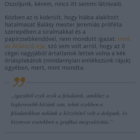
Oszoljunk, kérem, nincs itt semmi látnivaló.
Közben az is kiderült, hogy hiába alakított
hatalmasat Balásy mester Jeremiás próféta
szerepében a siralmakkal és a
papírzsebkendővel, nem mondott igazat:
mint
az Átlátszó írja,
szó sem volt arról, hogy az ő
cégei nagyjából ártatlanok lettek volna a kék
óriásplakátok (mindannyian emlékszünk rájuk)
ügyében, mert, mint mondta:
„
igazából ezek azok a feladatok, amikhez a
legkevesebb közünk van, tehát ezekben a
feladatokban nekünk a közzététel volt a dolgunk, és
bizonyos esetekben a grafikai megvalósítás.”