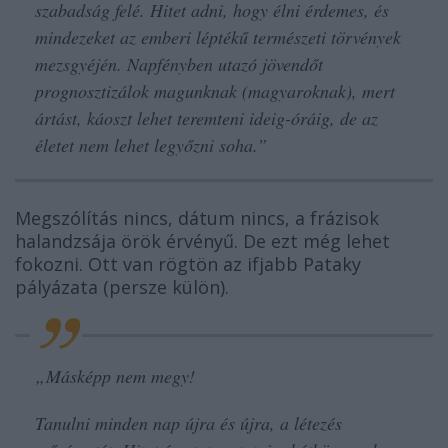
szabadság felé. Hitet adni, hogy élni érdemes, és
mindezeket az emberi léptékű természeti törvények
mezsgyéjén. Napfényben utazó jövendőt
prognosztizálok magunknak (magyaroknak), mert
ártást, káoszt lehet teremteni ideig-óráig, de az
életet nem lehet legyőzni soha.”
Megszólítás nincs, dátum nincs, a frázisok
halandzsája örök érvényű. De ezt még lehet
fokozni. Ott van rögtön az ifjabb Pataky
pályázata (persze külön).
„
Másképp nem megy!
Tanulni minden nap újra és újra, a létezés