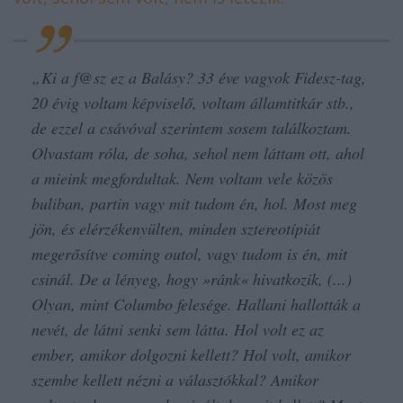
„
Ki a f@sz ez a Balásy? 33 éve vagyok Fidesz-tag,
20 évig voltam képviselő, voltam államtitkár stb.,
de ezzel a csávóval szerintem sosem találkoztam.
Olvastam róla, de soha, sehol nem láttam ott, ahol
a mieink megfordultak. Nem voltam vele közös
buliban, partin vagy mit tudom én, hol. Most meg
jön, és elérzékenyülten, minden sztereotípiát
megerősítve coming outol, vagy tudom is én, mit
csinál. De a lényeg, hogy »ránk« hivatkozik, (...)
Olyan, mint Columbo felesége. Hallani hallották a
nevét, de látni senki sem látta. Hol volt ez az
ember, amikor dolgozni kellett? Hol volt, amikor
szembe kellett nézni a választókkal? Amikor