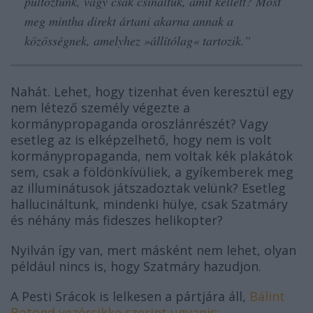
pultoztunk, vagy csak csináltuk, amit kellett? Most
meg mintha direkt ártani akarna annak a
közösségnek, amelyhez »állítólag« tartozik.”
Nahát. Lehet, hogy tizenhat éven keresztül egy
nem létező személy végezte a
kormánypropaganda oroszlánrészét? Vagy
esetleg az is elképzelhető, hogy nem is volt
kormánypropaganda, nem voltak kék plakátok
sem, csak a földönkívüliek, a gyíkemberek meg
az illuminátusok játszadoztak velünk? Esetleg
hallucináltunk, mindenki hülye, csak Szatmáry
és néhány más fideszes helikopter?
Nyilván így van, mert másként nem lehet, olyan
például nincs is, hogy Szatmáry hazudjon.
A Pesti Srácok is lelkesen a pártjára áll,
Bálint
Botond vezércikke szerint ugyanis: