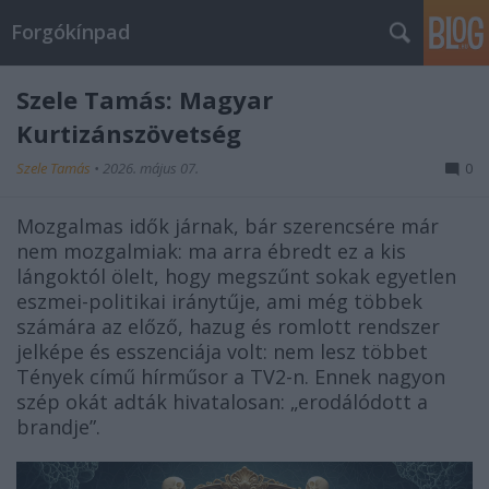
Forgókínpad
Szele Tamás: Magyar
Kurtizánszövetség
Szele Tamás
•
2026. május 07.
0
Mozgalmas idők járnak, bár szerencsére már
nem mozgalmiak: ma arra ébredt ez a kis
lángoktól ölelt, hogy megszűnt sokak egyetlen
eszmei-politikai iránytűje, ami még többek
számára az előző, hazug és romlott rendszer
jelképe és esszenciája volt: nem lesz többet
Tények című hírműsor a TV2-n. Ennek nagyon
szép okát adták hivatalosan: „erodálódott a
brandje”.