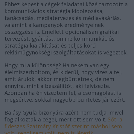
Ehhez képest a cégek feladatai közé tartozott a
kommunikációs stratégia kidolgozása,
tanácsadás, médiatervezés és médiavásárlás,
valamint a kampányok eredményeinek
összegzése is. Emellett opcionálisan grafikai
tervezést, gyártást, online kommunikációs
stratégia kialakítását és teljes körű
reklámügynökségi szolgáltatásokat is végeztek.
Hogy mi a különbség? Ha nekem van egy
élelmiszerboltom, és kiderül, hogy vizes a tej,
amit árulok, akkor megbüntetnek, de nem
annyira, mint a beszállítót, aki felvizezte.
Azonban ha én vizeztem fel, a csomagolást is
megsértve, sokkal nagyobb büntetés jár ezért.
Balásy Gyula bizonyára azért nem tudja, mivel
foglalkoztak a cégei, mert ott sem volt.
Sőt, a
fideszes Szatmáry Kristóf szerint máshol sem
volt, sehol sem volt, nem is létezik.