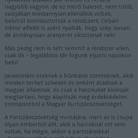
nagyobb vagyon, de ez merő baleset, nem több,
valójában mindannyian ellenállók voltak,
belülről bomlasztották a rendszert, Orbán
Viktor alfelét is azért nyalták, hogy szép lassan,
de ármányosan aranyeret okozzanak neki.
Más pedig nem is tett semmit a rendszer ellen,
csak ők – legalábbis ide fogunk eljutni napokon
belül.
Javasolnám ezeknek a bűnbánó szenteknek, akik
minden terhet szívesen és önként átadnak a
magyar államnak, és csak a hasznukat kívánják
megtartani, hogy alapítsák meg érdekvédelmi
szempontból a Magyar Kurtizánszövetséget.
A Partizánszövetség mintájára, mert az is csupa
olyan emberből állt, akik a harcoknál ott sem
voltak, ha mégis, akkor a partizánokkal