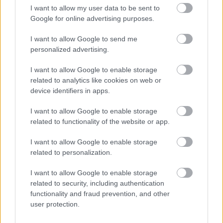
I want to allow my user data to be sent to
Fidesz–KDNP mindenkit meg fog védeni, akit
Google for online advertising purposes.
alaptalanul rágalmaznak vagy koncepciós
eljárásokkal fenyegetnek. Ugyanakkor a kollektív
I want to allow Google to send me
personalized advertising.
megbélyegzéssel kapcsolatban azt is világossá tette,
hogy csak a politikai felelősség közös
»
a jogi
I want to allow Google to enable storage
felelősség azonban midig egyéni
«
.”
related to analytics like cookies on web or
device identifiers in apps.
I want to allow Google to enable storage
Hát ez bizony a haramiák stratégiája: együtt
related to functionality of the website or app.
rabolnak, együtt osztoznak, ha nem is
egyenlően, együtt is mulatnak, de ha valaki
I want to allow Google to enable storage
megbukik, az az ő baja. Ezzel Gulyás csak azt
related to personalization.
mondta a zászlójuk alatt gyülekező, egyre
kisebb számú martalócnak, hogy:
I want to allow Google to enable storage
related to security, including authentication
functionality and fraud prevention, and other
user protection.
„
Ne féljetek, míg engem láttok, mert ha baj van,