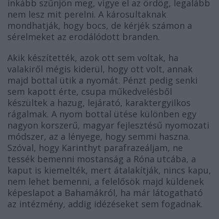
inkább szűnjön meg, vigye el az ördög, legalább
nem lesz mit perelni. A károsultaknak
mondhatják, hogy bocs, de kérjék számon a
sérelmeket az erodálódott branden.
Akik készítették, azok ott sem voltak, ha
valakiről mégis kiderül, hogy ott volt, annak
majd bottal ütik a nyomát. Pénzt pedig senki
sem kapott érte, csupa műkedvelésből
készültek a hazug, lejárató, karaktergyilkos
rágalmak. A nyom bottal ütése különben egy
nagyon korszerű, magyar fejlesztésű nyomozati
módszer, az a lényege, hogy semmi haszna.
Szóval, hogy Karinthyt parafrazeáljam, ne
tessék bemenni mostanság a Róna utcába, a
kaput is kiemelték, mert átalakítják, nincs kapu,
nem lehet bemenni, a felelősök majd küldenek
képeslapot a Bahamákról, ha már látogatható
az intézmény, addig idézéseket sem fogadnak.