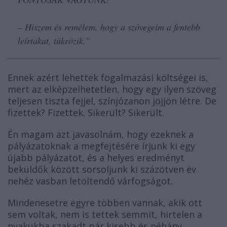
– Hiszem és remélem, hogy a szövegeim a fentebb
leírtakat, tükrözik.”
Ennek azért lehettek fogalmazási költségei is,
mert az elképzelhetetlen, hogy egy ilyen szöveg
teljesen tiszta fejjel, színjózanon jöjjön létre. De
fizettek? Fizettek. Sikerült? Sikerült.
Én magam azt javasolnám, hogy ezeknek a
pályázatoknak a megfejtésére írjunk ki egy
újabb pályázatot, és a helyes eredményt
beküldők között sorsoljunk ki százötven év
nehéz vasban letöltendő várfogságot.
Mindenesetre egyre többen vannak, akik ott
sem voltak, nem is tettek semmit, hirtelen a
nyakukba szakadt pár kisebb és néhány