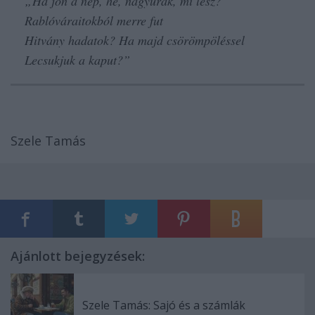
„
Ha jön a nép, hé, nagyurak, mi lesz?
Rablóváraitokból merre fut
Hitvány hadatok? Ha majd csörömpöléssel
Lecsukjuk a kaput?”
Szele Tamás
Ajánlott bejegyzések:
Szele Tamás: Sajó és a számlák