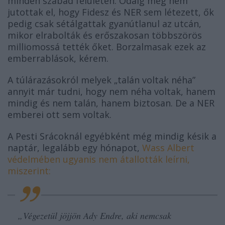
minden szabad felületen. Odáig még nem
jutottak el, hogy Fidesz és NER sem létezett, ők
pedig csak sétálgattak gyanútlanul az utcán,
mikor elrabolták és erőszakosan többszörös
milliomossá tették őket. Borzalmasak ezek az
emberrablások, kérem.
A túlárazásokról melyek „talán voltak néha”
annyit már tudni, hogy nem néha voltak, hanem
mindig és nem talán, hanem biztosan. De a NER
emberei ott sem voltak.
A Pesti Srácoknál egyébként még mindig késik a
naptár, legalább egy hónapot,
Wass Albert
védelmében ugyanis nem átallották leírni,
miszerint:
„
Végezetül jöjjön Ady Endre, aki nemcsak