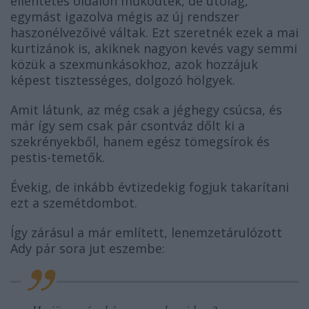
ellentétes oldalon működtek, de utólag,
egymást igazolva mégis az új rendszer
haszonélvezőivé váltak. Ezt szeretnék ezek a mai
kurtizánok is, akiknek nagyon kevés vagy semmi
közük a szexmunkásokhoz, azok hozzájuk
képest tisztességes, dolgozó hölgyek.
Amit látunk, az még csak a jéghegy csúcsa, és
már így sem csak pár csontváz dőlt ki a
szekrényekből, hanem egész tömegsírok és
pestis-temetők.
Évekig, de inkább évtizedekig fogjuk takarítani
ezt a szemétdombot.
Így zárásul a már említett, lenemzetárulózott
Ady pár sora jut eszembe: