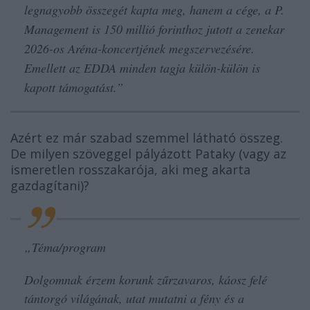
legnagyobb összegét kapta meg, hanem a cége, a P.
Management is 150 millió forinthoz jutott a zenekar
2026-os Aréna-koncertjének megszervezésére.
Emellett az EDDA minden tagja külön-külön is
kapott támogatást.”
Azért ez már szabad szemmel látható összeg.
De milyen szöveggel pályázott Pataky (vagy az
ismeretlen rosszakarója, aki meg akarta
gazdagítani)?
„
Téma/program
Dolgomnak érzem korunk zűrzavaros, káosz felé
tántorgó világának, utat mutatni a fény és a