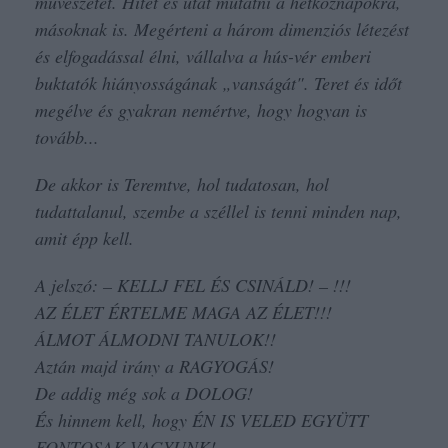
művészetét. Hitet és utat mutatni a hétköznapokra,
másoknak is. Megérteni a három dimenziós létezést
és elfogadással élni, vállalva a hús-vér emberi
buktatók hiányosságának „vanságát". Teret és időt
megélve és gyakran nemértve, hogy hogyan is
tovább...
De akkor is Teremtve, hol tudatosan, hol
tudattalanul, szembe a széllel is tenni minden nap,
amit épp kell.
A jelszó: – KELLJ FEL ÉS CSINÁLD! – !!!
AZ ÉLET ÉRTELME MAGA AZ ÉLET!!!
ÁLMOT ÁLMODNI TANULOK!!
Aztán majd irány a RAGYOGÁS!
De addig még sok a DOLOG!
És hinnem kell, hogy ÉN IS VELED EGYÜTT
FONTOSAK VAGYUNK!