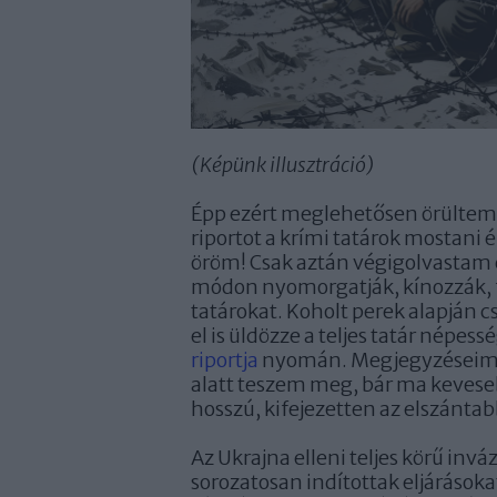
(Képünk illusztráció)
Épp ezért meglehetősen örültem,
riportot a krími tatárok mostani 
öröm! Csak aztán végigolvastam 
módon nyomorgatják, kínozzák, fe
tatárokat. Koholt perek alapján cs
el is üldözze a teljes tatár népes
riportja
nyomán. Megjegyzéseimet 
alatt teszem meg, bár ma kevesebb
hosszú, kifejezetten az elszánta
Az Ukrajna elleni teljes körű invá
sorozatosan indítottak eljárások