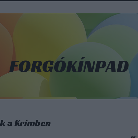
FORGÓKÍNPAD
ok a Krímben