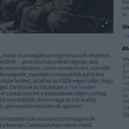
örö
szó
jár.
Cí
Cí
Bl
 mikor ma megláttam egy hosszú és részletes
Még
életéről – pont ezt hiányolták tegnap, lesz
A 
és elmondhatom: nincs minek örülni, ezerféle
jöv
nyegetik, zsarolják a megszállók a jó krími
dön
ukják le őket, az lehet az FSZB végső célja, hogy
sz
séget. De lássuk az összképet
a The Insider
a F
szokás szerint a bekezdések végén, csillag
ta
 lesz belőlük, mert maga az írás is elég
utó
bb, igényesebb olvasóknak ajánlom.
sza
sz
zió kezdete után az orosz biztonsági erők
at a Noman Cselebidzsihan nevét viselő