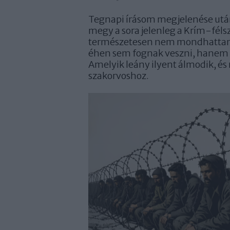
Tegnapi írásom megjelenése utá
megy a sora jelenleg a Krím-féls
természetesen nem mondhattam ró
éhen sem fognak veszni, hanem 
Amelyik leány ilyent álmodik, és 
szakorvoshoz.