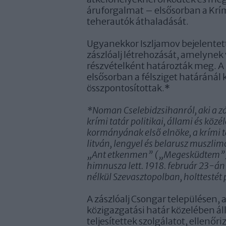
áruforgalmat – elsősorban a Krímb
teherautók áthaladását.
Ugyanekkor Iszljamov bejelentet
zászlóalj létrehozását, amelynek 
részvételként határozták meg. A
elsősorban a félsziget határánál 
összpontosítottak.*
*Noman Cselebidzsihanról, aki a zá
krími tatár politikai, állami és köz
kormányának első elnöke, a krími t
litván, lengyel és belarusz muszlim
„Ant etkenmen” („Megesküdtem”) cí
himnusza lett. 1918. február 23-án
nélkül Szevasztopolban, holttestét
A zászlóalj Csongar településen, a
közigazgatási határ közelében ál
teljesítettek szolgálatot, ellenő