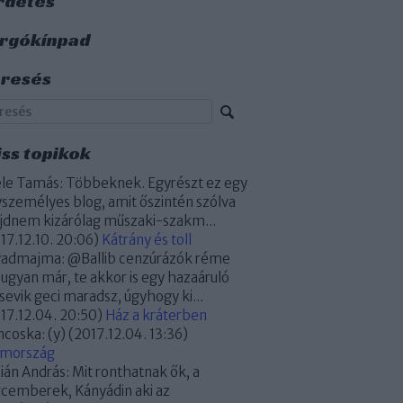
rdetés
rgókínpad
resés
iss topikok
le Tamás:
Többeknek. Egyrészt ez egy
személyes blog, amit őszintén szólva
dnem kizárólag műszaki-szakm...
17.12.10. 20:06
)
Kátrány és toll
yadmajma:
@Ballib cenzúrázók réme
 ugyan már, te akkor is egy hazaáruló
sevik geci maradsz, úgyhogy ki...
17.12.04. 20:50
)
Ház a kráterben
ncoska:
(y)
(
2017.12.04. 13:36
)
omország
ián András:
Mit ronthatnak ők, a
cemberek, Kányádin aki az