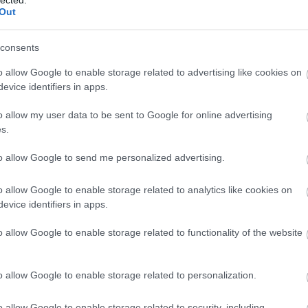
tagja volt.
Out
Szimferopol kijevi kerületi bírósága öt év
consents
lte Abdurahmanovot. Vallomásán kívül a vád
lefonjáról előkerült fényképekre és az
o allow Google to enable storage related to advertising like cookies on
 jegyzőkönyveire támaszkodott.
evice identifiers in apps.
 Abdurrahmanovra hasonlító férfi volt látható,
o allow my user data to be sent to Google for online advertising
béllyal. A nyomozás során elismerte, hogy a
s.
 készült. Az ítélet kihirdetése után
to allow Google to send me personalized advertising.
t küldött, amelyben kijelentette, hogy
 fenyegetések és nyomásgyakorlás hatására
o allow Google to enable storage related to analytics like cookies on
evice identifiers in apps.
tullajev lett – a csoport egykori tagja, aki a
o allow Google to enable storage related to functionality of the website
 jelentette be az FSZB-n, hogy kilép a
en mentesült a büntetőjogi felelősség alól. A
ikai foglyokat támogató, mára illegális projekt
o allow Google to enable storage related to personalization.
minden, a zászlóaljjal kapcsolatos ügyben is
o allow Google to enable storage related to security, including