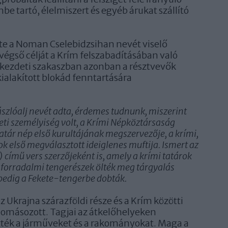
e tartó, élelmiszert és egyéb árukat szállító
te a Noman Cselebidzsihan nevét viselő
végső célját a Krím felszabadításában való
 kezdeti szakaszban azonban a résztvevők
kialakított blokád fenntartására
szlóalj nevét adta, érdemes tudnunk, miszerint
életi személyiség volt, a Krími Népköztársaság
atár nép első kurultájának megszervezője, a krími,
ok első megválasztott ideiglenes muftija. Ismert az
mű vers szerzőjeként is, amely a krími tatárok
 forradalmi tengerészek ölték meg tárgyalás
 pedig a Fekete-tengerbe dobták.
z Ukrajna szárazföldi része és a Krím közötti
lomásozott. Tagjai az átkelőhelyeken
rizték a járműveket és a rakományokat. Maga a