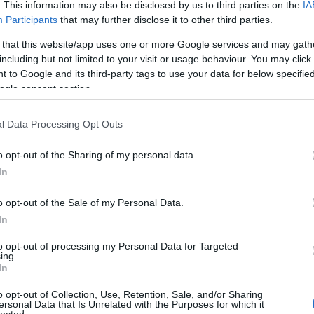
skola épületébe vitték, ahol saját elmondása
. This information may also be disclosed by us to third parties on the
IA
At
ammal gyötörték, azzal fenyegették, hogy
Participants
that may further disclose it to other third parties.
be
lik a családját. Később Abdurrahmanovot a
 that this website/app uses one or more Google services and may gath
zőponthoz vitték, ahol a kihallgatások
including but not limited to your visit or usage behaviour. You may click 
FSZB épületébe került. Ott, ahogy állította,
Eg
 to Google and its third-party tags to use your data for below specifi
artották fogva, szinte nem adtak neki enni és
ogle consent section.
ta a papírokat, pontosabban a vallomását –
 ismerte.
l Data Processing Opt Outs
yek másképp szerepelnek. A hatóságok szerint
ov saját maga érkezett a „Dzsankoj”
o opt-out of the Sharing of my personal data.
a Krímbe. Állítólag csak az ukrán fegyveres
In
a, ezért nem engedték be, és őrizetbe vették.
e az Oroszországi Föderáció Büntető
o opt-out of the Sale of my Personal Data.
ontja alapján – ez részvételt jelent egy olyan
In
 azon állam jogszabályai nem ismernek el
én működött.
to opt-out of processing my Personal Data for Targeted
ing.
In
rjától Abdurrahmanov részt vett a Noman
ékenységében: őrszolgálatot látott el,
o opt-out of Collection, Use, Retention, Sale, and/or Sharing
ersonal Data that Is Unrelated with the Purposes for which it
 tűzifát gyűjtött, és a zászlóalj alapítója, Lenur
lected.