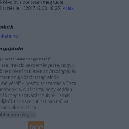
kkévalót is pontosan meg tudja
lítaniés le...
(
2017.12.03. 18:25
)
Valaki
..
mkék
mkefelhő
ogajánló
 sincs társadalmi egyeztetés?
Tisza-frakció kezdeményezte, hogy a
ő heti plenáris ülésen az Országgyűlés
tsön az új köztársasági elnök
emélyéről”– posztolta szerdán a Tisza
acebookra. A párt írta, hogy kedden
rtják meg a szavazást Sulyok Tamás
djáról. Ezek szerint hat nap múlva
vazni akar a párt a…
abfantom.blog.hu