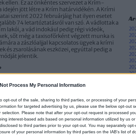
k ellen. Ez az önkéntes szervezet a Krím-
 idején jött létre a Krím határvidékén. A Krími
tai szerint 2022 februárjáig hat ilyen esetet
Ar
galább 74 letartóztatásról van szó. A vádlottak a
m lakói, a vád indokául pedig régi videók,
202
202
kek, sőt még a taxisofőrként végzett munka is
202
ámára a zászlóaljjal kapcsolatos ügyek a krími
20
ek és zsarolásának eszközei, egyúttal pedig a
202
módját jelentik.
202
202
?
202
20
gyveres, maszkos és katonai egyenruhát,
Not Process My Personal Information
20
ztársasági jelvényeket viselő emberek törtek
20
a Azovszkoje faluban, mely Genicseszk
20
to opt-out of the sale, sharing to third parties, or processing of your per
ldött levelében Abdurakhmanov azt írta, hogy a
To
formation for targeted advertising by us, please use the below opt-out s
te szemeteszsákot húztak a fejére,
r selection. Please note that after your opt-out request is processed y
 Genicseszkbe vitték. Mindez a felesége és két
F
eing interest-based ads based on personal information utilized by us or
disclosed to third parties prior to your opt-out. You may separately opt-
RSS
losure of your personal information by third parties on the IAB’s list of
be