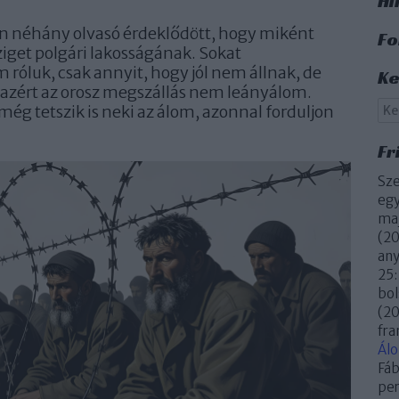
Hi
n néhány olvasó érdeklődött, hogy miként
Fo
ziget polgári lakosságának. Sokat
luk, csak annyit, hogy jól nem állnak, de
Ke
azért az orosz megszállás nem leányálom.
még tetszik is neki az álom, azonnal forduljon
Fr
Sze
egy
maj
(
20
an
25:
bol
(
20
fra
Ál
Fáb
per