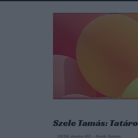
Szele Tamás: Tatár
2026. június 03.
-
Szele Tamás