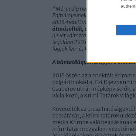
authenti
*Márpedig nem kevés ilyen ügyről va
Zajtullajevnek ennyiszer kellett vo
költözhetett volna a bíróságra, de 
átmásolták, átschmittelték
a leg
nevét változtatték eg benne, aki ell
legalább 250 ítélet szerepel az FSZ
fogják fel- és kihasználni Zajtullaj
A büntetőügyek alapja: a blokád
2015 őszén az annektált Krímmel
polgári blokádja. Ezt Kijevben h
Csubarov ukrán népképviselők, a 
vállalkozó, a Krími Tatárok Vilá
Követelték az orosz hatóságoktól 
bocsátását, a krími tatárok üldöz
média Krímbe való bejutásának en
krími tatár mozgalom vezetőinek 
átkelőhelyeknél őrködtek és megpr